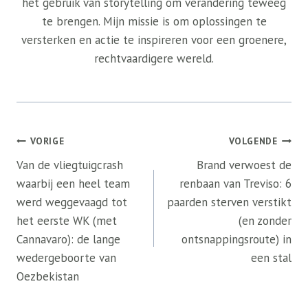
het gebruik van storytelling om verandering teweeg
te brengen. Mijn missie is om oplossingen te
versterken en actie te inspireren voor een groenere,
rechtvaardigere wereld.
Bericht
VORIGE
VOLGENDE
navigatie
Van de vliegtuigcrash
Brand verwoest de
waarbij een heel team
renbaan van Treviso: 6
werd weggevaagd tot
paarden sterven verstikt
het eerste WK (met
(en zonder
Cannavaro): de lange
ontsnappingsroute) in
wedergeboorte van
een stal
Oezbekistan