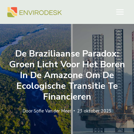
Doorgaan
naar
inhoud
De Braziliaanse Paradox:
Groen Licht Voor Het Boren
In De Amazone Om De
Ecologische Transitie Te
Financieren
Door
Sofie Van der Meer
23 oktober 2025