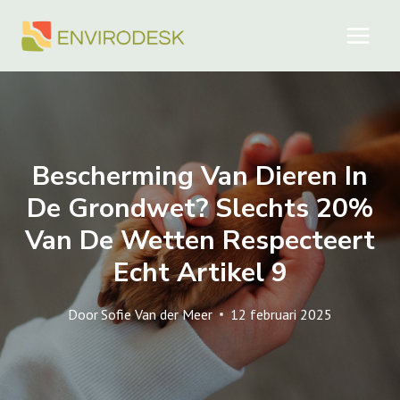
Doorgaan
naar
inhoud
Bescherming Van Dieren In
De Grondwet? Slechts 20%
Van De Wetten Respecteert
Echt Artikel 9
Door
Sofie Van der Meer
12 februari 2025