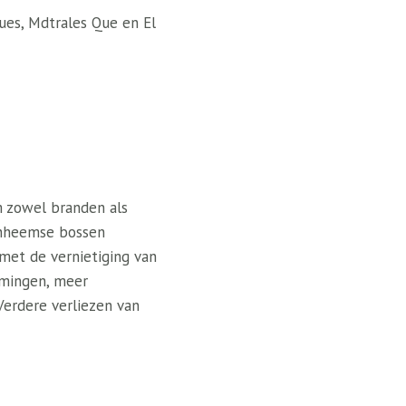
ues, Mdtrales Que en El
om zowel branden als
inheemse bossen
met de vernietiging van
omingen, meer
erdere verliezen van