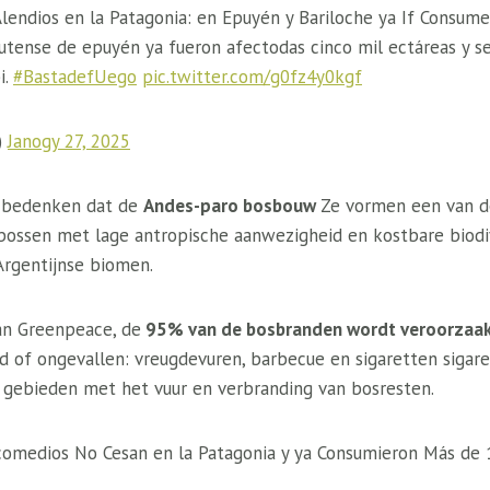
lendios en la Patagonia: en Epuyén y Bariloche ya If Consum
utense de epuyén ya fueron afectodas cinco mil ectáreas y se
i.
#BastadefUego
pic.twitter.com/g0fz4y0kgf
)
Janogy 27, 2025
 bedenken dat de
Andes-paro bosbouw
Ze vormen een van de
ossen met lage antropische aanwezigheid en kostbare biodive
rgentijnse biomen.
an Greenpeace, de
95% van de bosbranden wordt veroorzaakt
id of ongevallen: vreugdevuren, barbecue en sigaretten siga
 gebieden met het vuur en verbranding van bosresten.
comedios No Cesan en la Patagonia y ya Consumieron Más de 