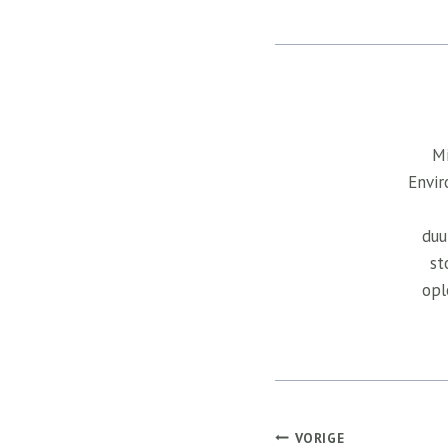
Mi
Envir
duu
st
opl
Bericht
VORIGE