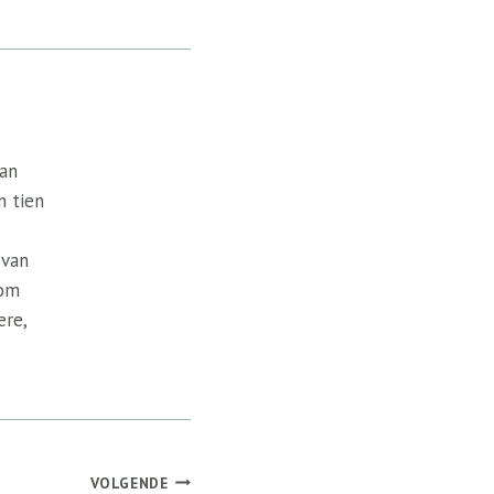
van
n tien
 van
 om
ere,
VOLGENDE