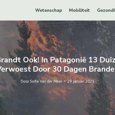
Wetenschap
Mobiliteit
Gezondh
Brandt Ook! In Patagonië 13 Dui
Verwoest Door 30 Dagen Brande
Door
Sofie Van der Meer
29 januari 2025