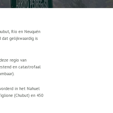
Chubut, Río en Neuquén
dat gelijkwaardig is
deze regio van
stend en catastrofaal
ambaar).
vorderd in het Nahuel
Viglione (Chubut) en 450