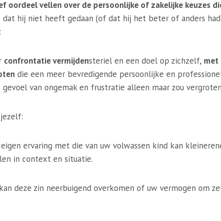
f oordeel vellen over de persoonlijke of zakelijke keuzes d
is dat hij niet heeft gedaan (of dat hij het beter of anders h
:
er
confrontatie vermijden
steriel en een doel op zichzelf,
met 
oten
die een meer bevredigende persoonlijke en professione
t gevoel van ongemak en frustratie alleen maar zou vergroten
jezelf:
 eigen ervaring met die van uw volwassen kind kan kleineren
en in context en situatie.
kan deze zin neerbuigend overkomen of uw vermogen om zel