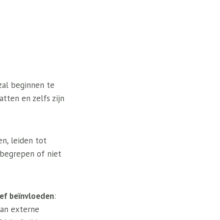
zal beginnen te
tten en zelfs zijn
n, leiden tot
nbegrepen of niet
ief beïnvloeden
:
van externe