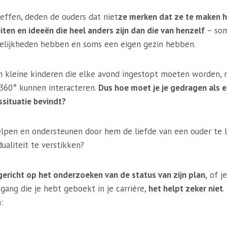
effen, deden de ouders dat niet
ze merken dat ze te maken 
ten en ideeën die heel anders zijn dan die van henzelf
– som
delijkheden hebben en soms een eigen gezin hebben.
m kleine kinderen die elke avond ingestopt moeten worden, 
360° kunnen interacteren.
Dus hoe moet je je gedragen als e
issituatie bevindt?
pen en ondersteunen door hem de liefde van een ouder te l
idualiteit te verstikken?
ericht op het onderzoeken van de status van zijn plan,
of je
gang die je hebt geboekt in je carrière,
het helpt zeker niet
.
: