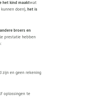
ie het kind maakt
wat
ad kunnen doen),
het is
andere broers en
le prestatie hebben
:
d zijn en geen rekening
f oplossingen te