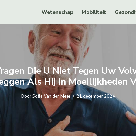
Wetenschap
Mobiliteit
Gezondh
Vragen Die U Niet Tegen Uw Vol
ggen Als Hij In Moeilijkheden 
Door
Sofie Van der Meer
21 december 2024