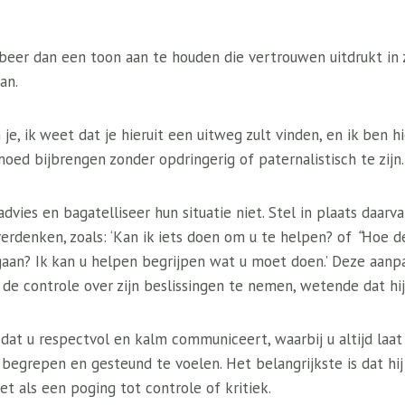
beer dan een toon aan te houden die vertrouwen uitdrukt in
an.
n je, ik weet dat je hieruit een uitweg zult vinden, en ik ben h
moed bijbrengen zonder opdringerig of paternalistisch te zijn.
vies en bagatelliseer hun situatie niet. Stel in plaats daar
verdenken, zoals: ‘Kan ik iets doen om u te helpen? of
“
Hoe d
gaan? Ik kan u helpen begrijpen wat u moet doen.’ Deze aan
 de controle over zijn beslissingen te nemen, wetende dat hi
 dat u respectvol en kalm communiceert, waarbij u altijd laat
begrepen en gesteund te voelen. Het belangrijkste is dat hij
t als een poging tot controle of kritiek.