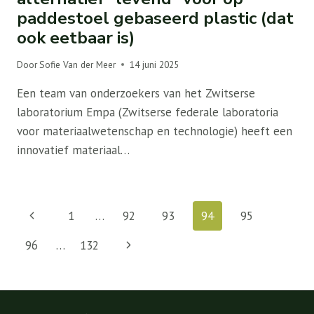
paddestoel gebaseerd plastic (dat
ook eetbaar is)
Door
Sofie Van der Meer
14 juni 2025
Een team van onderzoekers van het Zwitserse
laboratorium Empa (Zwitserse federale laboratoria
voor materiaalwetenschap en technologie) heeft een
innovatief materiaal…
Paginanavigatie
Vorige
1
…
92
93
94
95
pagina
Volgende
96
…
132
pagina