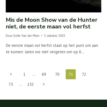
Mis de Moon Show van de Hunter
niet, de eerste maan vol herfst
Door
Sofie Van der Meer
5 oktober 2025
De eerste maan vol herfst staat op het punt om aan
te komen: laten we niet vergeten om op 6…
Paginanavigatie
Vorige
1
…
69
70
71
72
pagina
Volgende
73
…
132
pagina