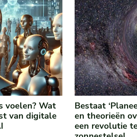
s voelen? Wat
Bestaat ‘Plane
t van digitale
en theorieën o
I
een revolutie 
zonnestelsel