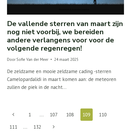
De vallende sterren van maart zijn
nog niet voorbij, we bereiden
andere verlangens voor voor de
volgende regenregen!
Door
Sofie Van der Meer
24 maart 2025
De zeldzame en mooie zeldzame cading -sterren
Camelopardalidi in maart komen aan: de meteoren
zullen de piek in de nacht…
Paginanavigatie
Vorige
1
…
107
108
109
110
pagina
Volgende
111
…
132