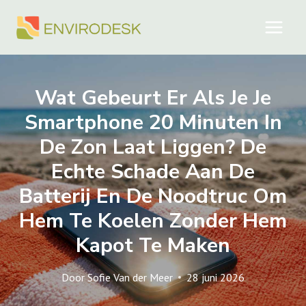
Doorgaan
naar
inhoud
Wat Gebeurt Er Als Je Je
Smartphone 20 Minuten In
De Zon Laat Liggen? De
Echte Schade Aan De
Batterij En De Noodtruc Om
Hem Te Koelen Zonder Hem
Kapot Te Maken
Door
Sofie Van der Meer
28 juni 2026