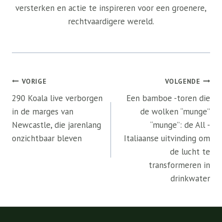
versterken en actie te inspireren voor een groenere,
rechtvaardigere wereld.
Bericht
VORIGE
VOLGENDE
navigatie
290 Koala live verborgen
Een bamboe -toren die
in de marges van
de wolken “munge”
Newcastle, die jarenlang
“munge”: de All -
onzichtbaar bleven
Italiaanse uitvinding om
de lucht te
transformeren in
drinkwater