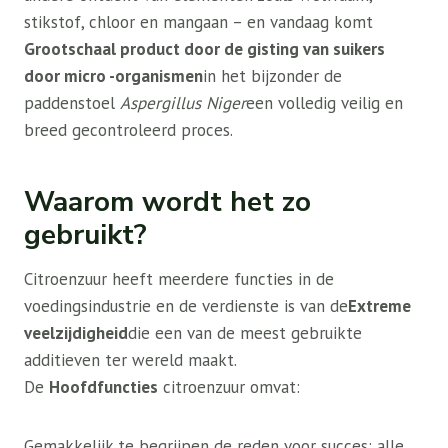
stikstof, chloor en mangaan – en vandaag komt
Grootschaal product door de gisting van suikers
door micro -organismen
in het bijzonder de
paddenstoel
Aspergillus Niger
een volledig veilig en
breed gecontroleerd proces.
Waarom wordt het zo
gebruikt?
Citroenzuur heeft meerdere functies in de
voedingsindustrie en de verdienste is van de
Extreme
veelzijdigheid
die een van de meest gebruikte
additieven ter wereld maakt.
De
Hoofdfuncties
citroenzuur omvat:
Gemakkelijk te begrijpen de reden voor succes: alle