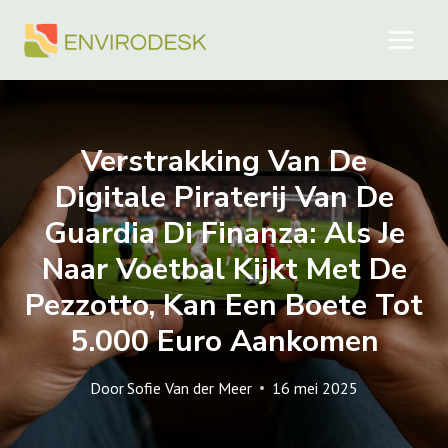
Doorgaan
naar
inhoud
Verstrakking Van De
Digitale Piraterij Van De
Guardia Di Finanza: Als Je
Naar Voetbal Kijkt Met De
Pezzotto, Kan Een Boete Tot
5.000 Euro Aankomen
Door
Sofie Van der Meer
16 mei 2025