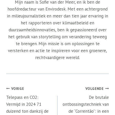
Mijn naam is Sofie van der Meer, en ik ben de
hoofdredacteur van Envirodesk. Met een achtergrond
in milieujournalistiek en meer dan tien jaar ervaring in
het rapporteren over klimaatbeleid en
duurzaamheidsinnovaties, ben ik gepassioneerd over
het gebruik van storytelling om verandering teweeg
te brengen. Mijn missie is om oplossingen te
versterken en actie te inspireren voor een groenere,
rechtvaardigere wereld.
Bericht
VORIGE
VOLGENDE
navigatie
Telepass en CO2:
De brutale
Vermijd in 2024 71
ontbossingstechniek van
duizend ton dankzij de
de “Correntão”: in een