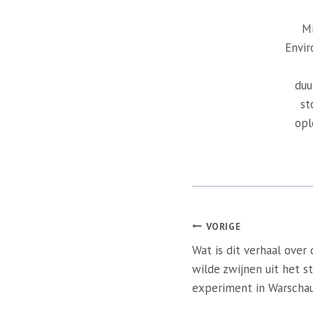
Mi
Envir
duu
st
opl
Bericht
VORIGE
navigatie
Wat is dit verhaal over
wilde zwijnen uit het s
experiment in Warschau