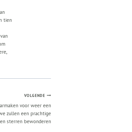
van
n tien
 van
 om
ere,
VOLGENDE
aarmaken voor weer een
we zullen een prachtige
 en sterren bewonderen