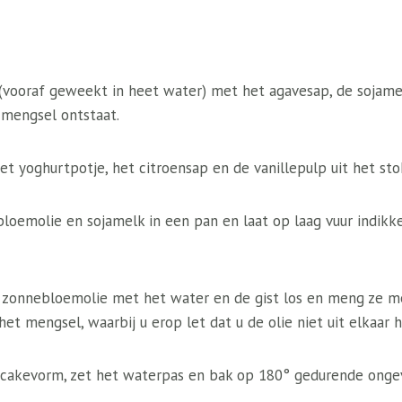
ooraf geweekt in heet water) met het agavesap, de sojamel
 mengsel ontstaat.
t yoghurtpotje, het citroensap en de vanillepulp uit het sto
loemolie en sojamelk in een pan en laat op laag vuur indikk
 zonnebloemolie met het water en de gist los en meng ze 
et mengsel, waarbij u erop let dat u de olie niet uit elkaar h
 cakevorm, zet het waterpas en bak op 180° gedurende onge