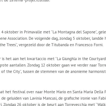
 de Zètema -projectcultuur.
 4 oktober in Primavalle met “La Montagna del Sapone”, gelei
ne Association. De volgende dag, zondag 5 oktober, landde he
he Trees”, vergezeld door de Titubanda en Francesco Forni.
 is het aan het kwartaccio met “La Giunghla in the Courtyard
grote aantallen. Zondag 12 oktober gaan we verder naar Torre
of the City”, tussen de stemmen van de anonieme harmonist
at het festival over naar Monte Mario en Santa Maria Della 
 de geluiden van Lavinia Mancusi, de grafische ironie van Fa
ori. Zondag 26 oktober is de beurt aan Torrevecchia met “Walkin