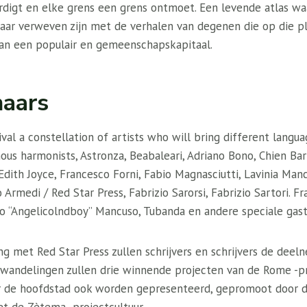
digt en elke grens een grens ontmoet. Een levende atlas w
aar verweven zijn met de verhalen van degenen die op die p
an een populair en gemeenschapskapitaal.
naars
val a constellation of artists who will bring different languages
us harmonists, Astronza, Beabaleari, Adriano Bono, Chien Bar
dith Joyce, Francesco Forni, Fabio Magnasciutti, Lavinia Mancu
o Armedi / Red Star Press, Fabrizio Sarorsi, Fabrizio Sartori. F
io “Angelicolndboy” Mancuso, Tubanda en andere speciale gast
g met Red Star Press zullen schrijvers en schrijvers de deel
 wandelingen zullen drie winnende projecten van de Rome -pr
r de hoofdstad ook worden gepresenteerd, gepromoot door d