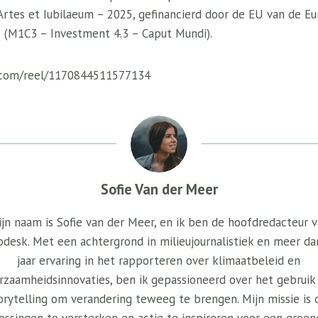
Artes et Iubilaeum – 2025, gefinancierd door de EU van de Eu
 (M1C3 – Investment 4.3 – Caput Mundi).
.com/reel/1170844511577134
Sofie Van der Meer
jn naam is Sofie van der Meer, en ik ben de hoofdredacteur 
odesk. Met een achtergrond in milieujournalistiek en meer da
jaar ervaring in het rapporteren over klimaatbeleid en
rzaamheidsinnovaties, ben ik gepassioneerd over het gebruik
orytelling om verandering teweeg te brengen. Mijn missie is