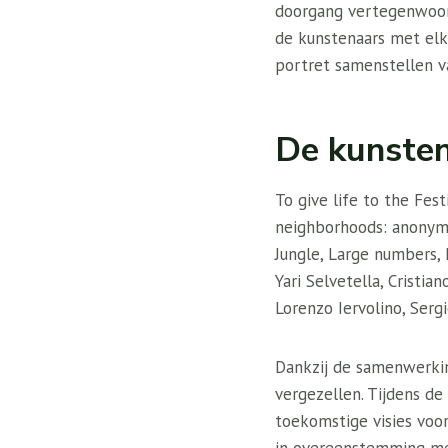
doorgang vertegenwoor
de kunstenaars met elk
portret samenstellen v
De kunste
To give life to the Festi
neighborhoods: anonymo
Jungle, Large numbers, E
Yari Selvetella, Cristian
Lorenzo Iervolino, Serg
Dankzij de samenwerkin
vergezellen. Tijdens de
toekomstige visies voo