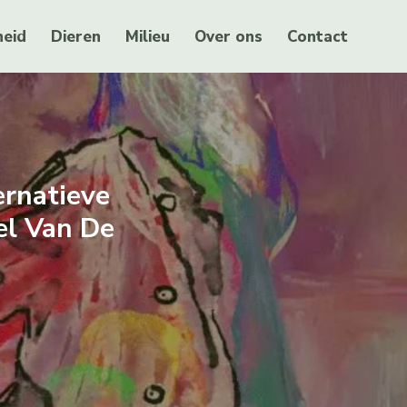
eid
Dieren
Milieu
Over ons
Contact
ernatieve
el Van De