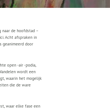
g naar de hoofdstad –
ci. Acht afspraken in
es geanimeerd door
te open -air -podia,
 Wandelen wordt een
gt, waarin het mogelijk
eiten die de ware
est, waar elke fase een