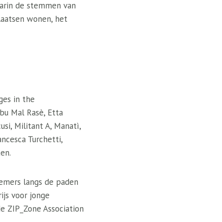
aarin de stemmen van
laatsen wonen, het
 ​​​​in the
bu Mal Rasè, Etta
si, Militant A, Manatì,
rancesca Turchetti,
en.
nemers langs de paden
ijs voor jonge
e ZIP_Zone Association