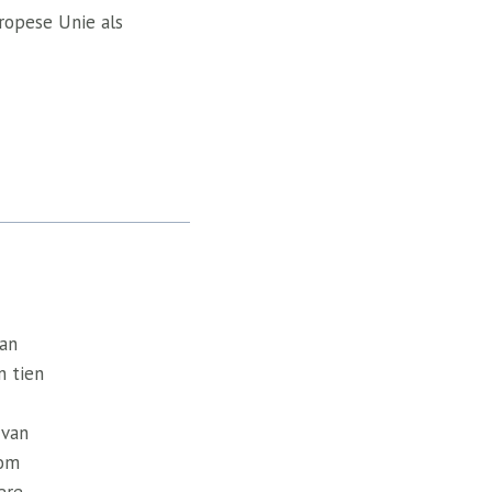
ropese Unie als
van
n tien
 van
 om