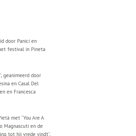
d door Panici en
t festival in Pineta
”, geanimeerd door
sina en Casal Del
en en Francesca
Pietà met “You Are A
bio Magnascuti en de
g tot hij vrede vindt”,