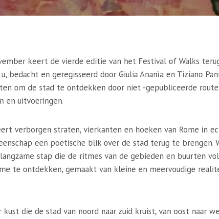
vember keert de vierde editie van het Festival of Walks teru
 u, bedacht en geregisseerd door Giulia Ananìa en Tiziano Pani
rten om de stad te ontdekken door niet -gepubliceerde rout
n en uitvoeringen.
eert verborgen straten, vierkanten en hoeken van Rome in ech
enschap een poëtische blik over de stad terug te brengen.
 langzame stap die de ritmes van de gebieden en buurten vol
 Rome te ontdekken, gemaakt van kleine en meervoudige realit
r kust die de stad van noord naar zuid kruist, van oost naar w