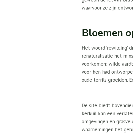
waarvoor ze zijn ontwo
Bloemen op
Het woord ‘rewilding’ dr
renaturalisatie het mi
voorkomen: wilde aardb
voor hen had ontworpen.
oude terrils groeiden. 
De site biedt bovendien
kerkuil kan een verlat
omgevingen en grasveld
waarnemingen het gebi