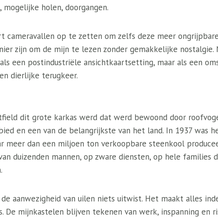
, mogelijke holen, doorgangen.
 cameravallen op te zetten om zelfs deze meer ongrijpbare 
er zijn om de mijn te lezen zonder gemakkelijke nostalgie. 
 als een postindustriële ansichtkaartsetting, maar als een o
en dierlijke terugkeer.
tfield dit grote karkas werd dat werd bewoond door roofvoge
bied en een van de belangrijkste van het land. In 1937 was he
jaar meer dan een miljoen ton verkoopbare steenkool produce
n duizenden mannen, op zware diensten, op hele families d
.
de aanwezigheid van uilen niets uitwist. Het maakt alles ind
s. De mijnkastelen blijven tekenen van werk, inspanning en ri