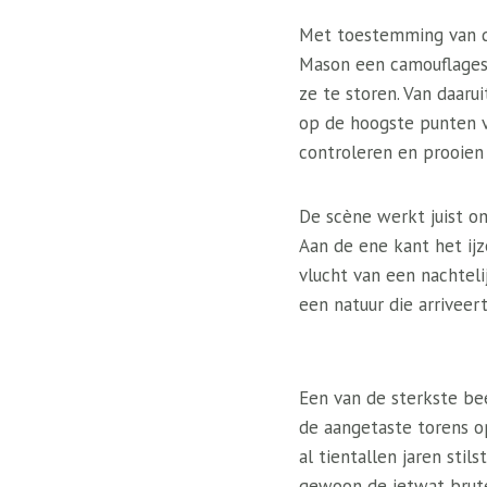
Met toestemming van de
Mason een camouflages
ze te storen. Van daaru
op de hoogste punten v
controleren en prooien 
De scène werkt juist o
Aan de ene kant het ijz
vlucht van een nachtel
een natuur die arriveer
Een van de sterkste be
de aangetaste torens op
al tientallen jaren stil
gewoon de ietwat brute