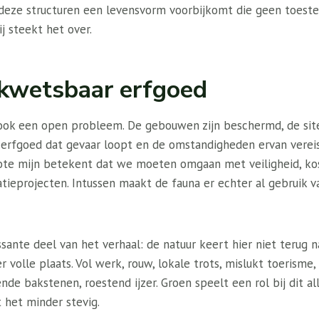
deze structuren een levensvorm voorbijkomt die geen toestem
j steekt het over.
kwetsbaar erfgoed
s ook een open probleem. De gebouwen zijn beschermd, de sit
ch erfgoed dat gevaar loopt en de omstandigheden ervan vere
ote mijn betekent dat we moeten omgaan met veiligheid, ko
tieprojecten. Intussen maakt de fauna er echter al gebruik 
ssante deel van het verhaal: de natuur keert hier niet terug n
 volle plaats. Vol werk, rouw, lokale trots, mislukt toerisme,
nde bakstenen, roestend ijzer. Groen speelt een rol bij dit a
 het minder stevig.