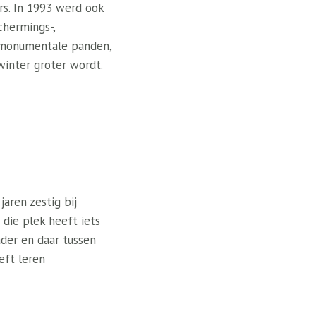
rs. In 1993 werd ook
chermings-,
t monumentale panden,
inter groter wordt.
aren zestig bij
die plek heeft iets
ader en daar tussen
eft leren