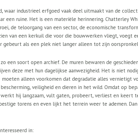
d, waar industrieel erfgoed vaak deel uitmaakt van de collecti
ar een ruïne. Het is een materiële herinnering. Chatterley Wh
groei, de teloorgang van een sector, de economische transfor
en van een kerkuil die voor die bouwwerken vliegt, voegt e
er gebeurt als een plek niet langer alleen tot zijn oorspronke
 zo een soort open archief. De muren bewaren de geschieden
rijven deze met hun dagelijkse aanwezigheid. Het is niet nod
e moeten alleen voorkomen dat degradatie alles vernietigt 
bescherming, veiligheid en dieren in het wild. Omdat op bepa
e werkt hij langzaam, vult gaten, probeert, verliest en keert t
estige torens en even lijkt het terrein weer te ademen. Dan b
nteresseerd in: