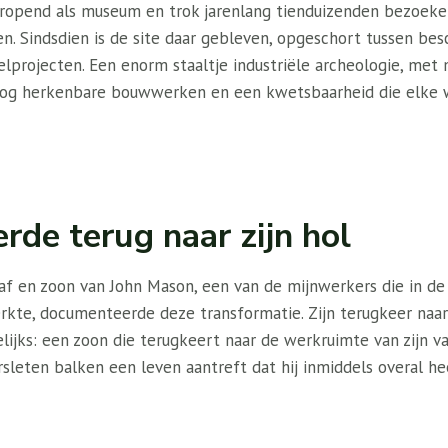
eropend als museum en trok jarenlang tienduizenden bezoeke
n. Sindsdien is de site daar gebleven, opgeschort tussen bes
telprojecten. Een enorm staaltje industriële archeologie, me
nog herkenbare bouwwerken en een kwetsbaarheid die elke w
rde terug naar zijn hol
f en zoon van John Mason, een van de mijnwerkers die in de j
rkte, documenteerde deze transformatie. Zijn terugkeer naar 
elijks: een zoon die terugkeert naar de werkruimte van zijn v
sleten balken een leven aantreft dat hij inmiddels overal he