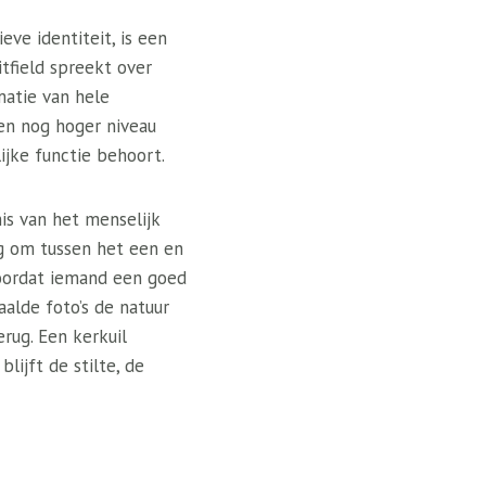
eve identiteit, is een
itfield spreekt over
matie van hele
en nog hoger niveau
lijke functie behoort.
is van het menselijk
ig om tussen het een en
voordat iemand een goed
alde foto’s de natuur
erug. Een kerkuil
lijft de stilte, de