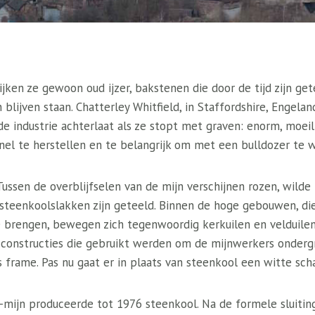
ijken ze gewoon oud ijzer, bakstenen die door de tijd zijn ge
 blijven staan. Chatterley Whitfield, in Staffordshire, Engela
de industrie achterlaat als ze stopt met graven: enorm, moeil
nel te herstellen en te belangrijk om met een bulldozer te w
. Tussen de overblijfselen van de mijn verschijnen rozen, wil
 steenkoolslakken zijn geteeld. Binnen de hoge gebouwen, di
brengen, bewegen zich tegenwoordig kerkuilen en velduilen
e constructies die gebruikt werden om de mijnwerkers onderg
 frame. Pas nu gaat er in plaats van steenkool een witte sch
d-mijn produceerde tot 1976 steenkool. Na de formele sluitin