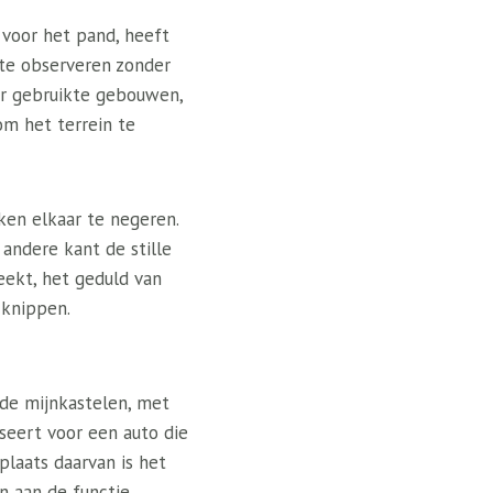
voor het pand, heeft
te observeren zonder
eer gebruikte gebouwen,
om het terrein te
ken elkaar te negeren.
 andere kant de stille
eekt, het geduld van
 knippen.
 de mijnkastelen, met
sseert voor een auto die
 plaats daarvan is het
n aan de functie