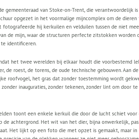
 gemeenteraad van Stoke-on-Trent, die verantwoordelijk is 
chuur opgezet in het voormalige mijncomplex om de dieren 
it fotografeerde hij kerkuilen en velduilen tussen de niet m
an de mijn, waar de structuren perfecte zitstokken worden 
te identificeren.
mdat het twee werelden bij elkaar houdt die voorbestemd le
er, de roest, de torens, de oude technische gebouwen. Aan de
ijke roofvogel, het gras dat zonder toestemming wordt gekw
t zonder inauguraties, zonder tekenen, zonder lint om door te
elden toont een enkele kerkuil die door de lucht schiet voor
 de achtergrond. Het wit van het dier, bijna onwerkelijk, pa
staat. Het lijkt op een foto die met opzet is gemaakt, maar in
 precisie van de plekken wanneer ze niet meer gehoorzame