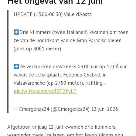
Het ongeval van 12 juni
UPDATE (13.06-00.30) Valle d’Aosta
Drie klimmers (twee Italianen) kwamen om toen
ze van de noordkant van de Gran Paradiso vielen
(piek op 4061 meter).
Ze vertrokken omstreeks 03.00 uur op 12.06 uur
vanuit de schuilplaats Federico Chabod, in
Valsavarenche (op 2750 meter), richting…
pic.twitter.com/xzfST2XyLP
— Emergenza24 (@Emergenza24) 12 juni 2026
Afgelopen vrijdag 12 juni kwamen drie klimmers,
waaronder twee Italianen, om het leven tijdens een