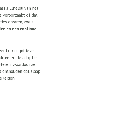
ssis Elhelou van het
ie veroorzaakt of dat
ies ervaren, zoals
llen en een continue
eerd op cognitieve
chten
en de adoptie
eteren, waardoor ze
d onthouden dat slaap
e leiden.