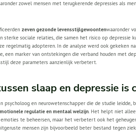
waaronder zowel mensen met terugkerende depressies als mens
ificeerden
zeven gezonde levensstijlgewoonten
waaronder vo
 en sterke sociale relaties, die samen het risico op depressi
ze regelmatig adopteren. In de analyse werd ook gekeken na
ne, een marker van ontstekingen die verband houden met depr
tijl deze parameters aanzienlijk verbetert.
 tussen slaap en depressie is
een psycholoog en neurowetenschapper die de studie leidde, 
motionele regulatie en mentaal welzijn
. Het helpt niet all
 emoties te beheersen, maar het verbetert ook het geheuge
tgeruste mensen zijn bijvoorbeeld beter bestand tegen ziek