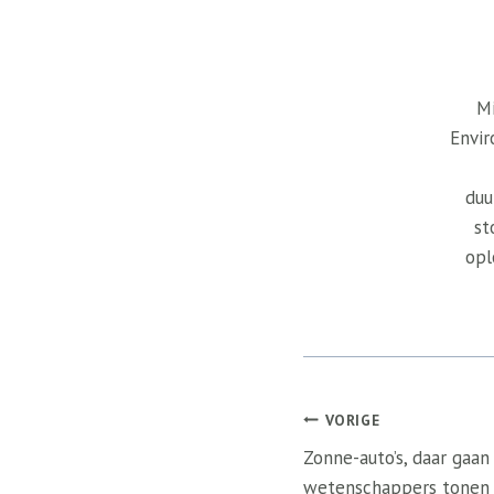
Mi
Envir
duu
st
opl
Bericht
VORIGE
navigatie
Zonne-auto’s, daar gaan
wetenschappers tonen 