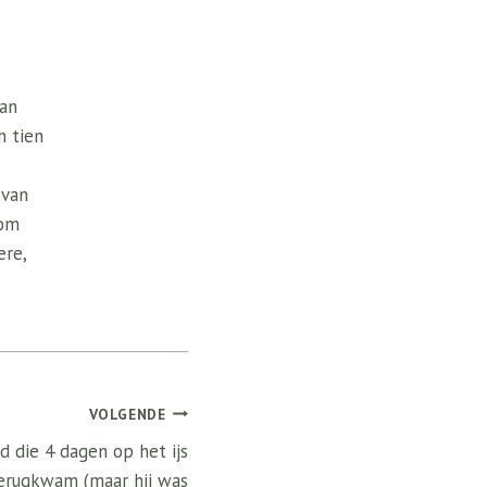
van
n tien
 van
 om
ere,
VOLGENDE
d die 4 dagen op het ijs
terugkwam (maar hij was