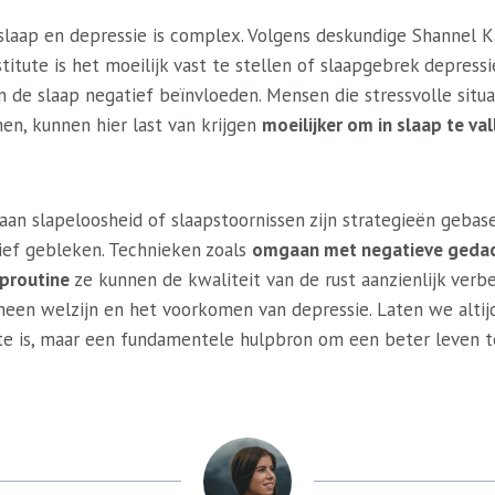
slaap en depressie is complex. Volgens deskundige Shannel Ka
stitute is het moeilijk vast te stellen of slaapgebrek depress
e slaap negatief beïnvloeden. Mensen die stressvolle situat
en, kunnen hier last van krijgen
moeilijker om in slaap te va
aan slapeloosheid of slaapstoornissen zijn strategieën gebas
ief gebleken. Technieken zoals
omgaan met negatieve geda
proutine
ze kunnen de kwaliteit van de rust aanzienlijk verb
meen welzijn en het voorkomen van depressie. Laten we altij
e is, maar een fundamentele hulpbron om een ​​beter leven t