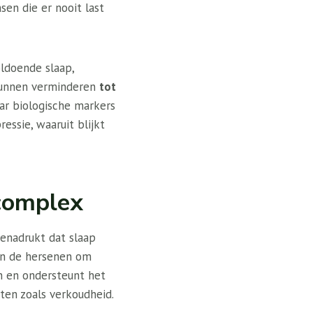
en die er nooit last
ldoende slaap,
e kunnen verminderen
tot
ar biologische markers
essie, waaruit blijkt
 complex
benadrukt dat slaap
een de hersenen om
n en ondersteunt het
ten zoals verkoudheid.