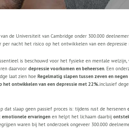
van de Universiteit van Cambridge onder 300.000 deelnemer
ur per nacht het risico op het ontwikkelen van een depressie
 essentieel is beschouwd voor het fysieke en mentale welzijn,
oren daarvoor
depressie voorkomen en beheersen
. Een onder
idge laat zien hoe
Regelmatig slapen tussen zeven en negen 
op het ontwikkelen van een depressie met 22%.
inclusief dege
 dat slaap geen passief proces is: tijdens rust de hersenen
t emotionele ervaringen
en helpt het lichaam daarbij
ontstek
begrijpen waren bij het onderzoek ongeveer 300.000 deelnem