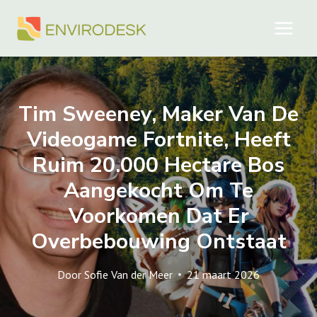
Doorgaan
naar
inhoud
Tim Sweeney, Maker Van De
Videogame Fortnite, Heeft
Ruim 20.000 Hectare Bos
Aangekocht Om Te
Voorkomen Dat Er
Overbebouwing Ontstaat
Door
Sofie Van der Meer
21 maart 2026