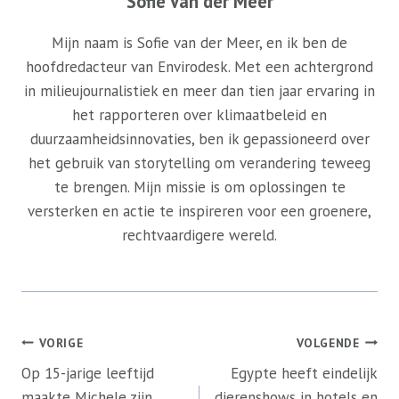
Sofie Van der Meer
Mijn naam is Sofie van der Meer, en ik ben de
hoofdredacteur van Envirodesk. Met een achtergrond
in milieujournalistiek en meer dan tien jaar ervaring in
het rapporteren over klimaatbeleid en
duurzaamheidsinnovaties, ben ik gepassioneerd over
het gebruik van storytelling om verandering teweeg
te brengen. Mijn missie is om oplossingen te
versterken en actie te inspireren voor een groenere,
rechtvaardigere wereld.
Bericht
VORIGE
VOLGENDE
navigatie
Op 15-jarige leeftijd
Egypte heeft eindelijk
maakte Michele zijn
dierenshows in hotels en