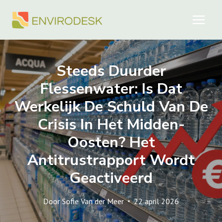
Doorgaan
naar
inhoud
Steeds Duurder
Flessenwater: Is Dat
Werkelijk De Schuld Van De
Crisis In Het Midden-
Oosten? Het
Antitrustrapport Wordt
Geactiveerd
Door
Sofie Van der Meer
22 april 2026