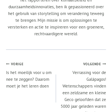
het rapporteren over klimaatbeleid en
duurzaamheidsinnovaties, ben ik gepassioneerd over
het gebruik van storytelling om verandering teweeg
te brengen. Mijn missie is om oplossingen te
versterken en actie te inspireren voor een groenere,
rechtvaardigere wereld.
Bericht
VORIGE
VOLGENDE
navigatie
Is het moeilijk voor u om
Verrassing voor de
nee te zeggen? Daarom
Galápagos!
moet je het leren doen
Wetenschappers vinden
een zeldzame en kleine
Geco geloofden dat ze
5000 jaar geleden waren