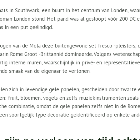
ats in Southwark, een buurt in het centrum van Londen, waar
man London stond. Het pand was al gesloopt vóór 200 DC e
s in een put geëindigd.
ogen van de Mola deze buitengewone set fresco -pleisters, 
aarin Rome Groot -Brittannië domineerde. Volgens wetensch
ntig interne muren, waarschijnlijk in privé- en representatie
jnde smaak van de eigenaar te vertonen.
len zich in levendige gele panelen, gescheiden door zwarte
en: fruit, bloemen, vogels en zelfs muziekinstrumenten zoals
he combinatie, omdat de gele panelen zelfs niet in de Romei
een soortgelijk type decoratie geïdentificeerd op enkele ande