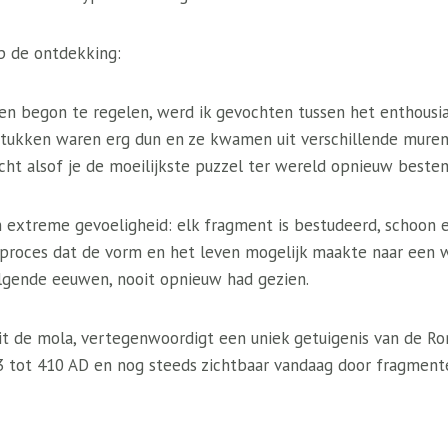
 de ontdekking:
en begon te regelen, werd ik gevochten tussen het enthous
l stukken waren erg dun en ze kwamen uit verschillende mure
ht alsof je de moeilijkste puzzel ter wereld opnieuw beste
​​extreme gevoeligheid: elk fragment is bestudeerd, schoon 
t proces dat de vorm en het leven mogelijk maakte naar een 
lgende eeuwen, nooit opnieuw had gezien.
uit de mola, vertegenwoordigt een uniek getuigenis van de R
3 tot 410 AD en nog steeds zichtbaar vandaag door fragment