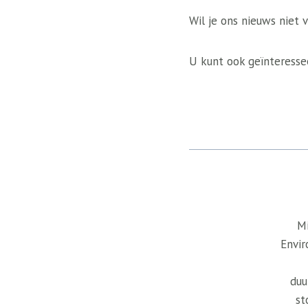
Wil je ons nieuws niet 
U kunt ook geïnteressee
Mi
Envir
duu
st