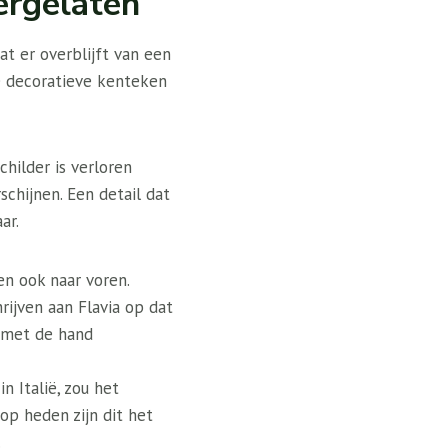
tergelaten
t er overblijft van een
e decoratieve kenteken
childer is verloren
chijnen. Een detail dat
ar.
n ook naar voren.
ijven aan Flavia op dat
, met de hand
n Italië, zou het
op heden zijn dit het
.