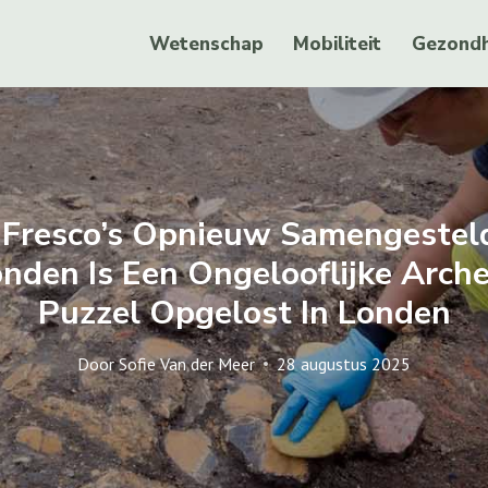
Wetenschap
Mobiliteit
Gezondh
Fresco’s Opnieuw Samengestel
Londen Is Een Ongelooflijke Arch
Puzzel Opgelost In Londen
Door
Sofie Van der Meer
28 augustus 2025