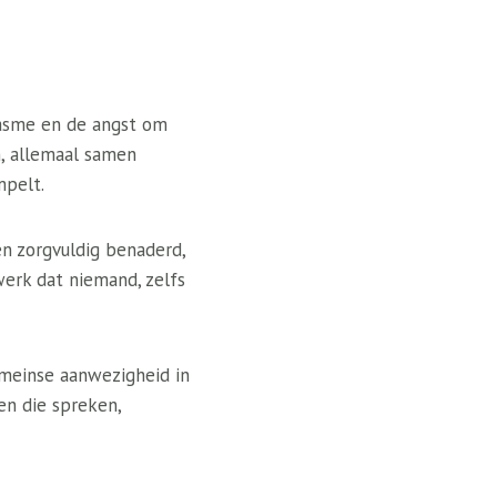
iasme en de angst om
n, allemaal samen
mpelt.
en zorgvuldig benaderd,
werk dat niemand, zelfs
omeinse aanwezigheid in
en die spreken,