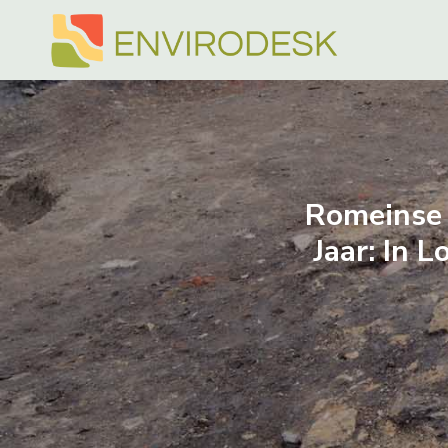
Doorgaan
naar
inhoud
Romeinse 
Jaar: In 