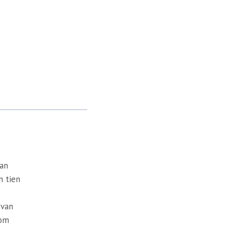
van
n tien
 van
 om