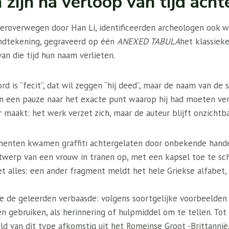
zijn na verloop van tijd ach
roverwegen door Han Li, identificeerden archeologen ook wa
andtekening, gegraveerd op één
ANEXED TABULA
het klassiek
an die tijd hun naam verlieten.
d is “fecit”, dat wil zeggen “hij deed”, maar de naam van de s
n een pauze naar het exacte punt waarop hij had moeten vers
 maakt: het werk verzet zich, maar de auteur blijft onzichtba
menten kwamen graffiti achtergelaten door onbekende hande
twerp van een vrouw in tranen op, met een kapsel toe te schr
et alles: een ander fragment meldt het hele Griekse alfabet
e de geleerden verbaasde: volgens soortgelijke voorbeelden i
n gebruiken, als herinnering of hulpmiddel om te tellen. Tot 
d van dit type afkomstig uit het Romeinse Groot -Brittannië