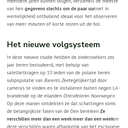
meerdere jaren kunnen volgen, verzamelt de meeste
van hen
gegevens slechts om de paar uur
niet in
werkelijkheid onthullend ideaal voor het observeren
van meer minuten of korte reizen uit de hol.
Het nieuwe volgsysteem
In deze nieuwe studie hebben de onderzoekers zes
jaar beren bestudeerd, met behulp van
satellietkragen op 13 leden van de polaire beren
subpopulatie van
Barents Zee
tegelijkertijd door
camera’s te vinden en te installeren buiten negen LA -
brandende op de eilanden
Ontrafelen
in
Noorwegen
.
Op deze manier ontdekten ze dat schattingen soms
de belangrijkste fasen van de Den bereiken
Ze
verschillen meer dan een week meer dan een week
en
deze verschillen waren afhankelijk van het exclusieve