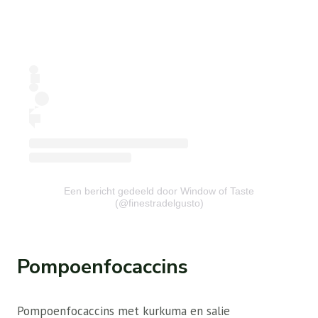
Een bericht gedeeld door Window of Taste
(@finestradelgusto)
Pompoenfocaccins
Pompoenfocaccins met kurkuma en salie