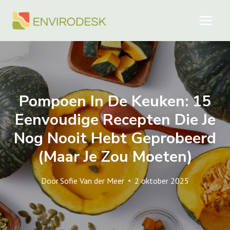
Doorgaan
naar
inhoud
Pompoen In De Keuken: 15
Eenvoudige Recepten Die Je
Nog Nooit Hebt Geprobeerd
(maar Je Zou Moeten)
Door
Sofie Van der Meer
2 oktober 2025