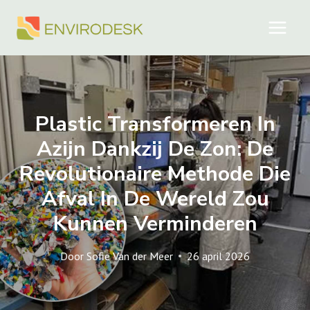
Doorgaan
naar
inhoud
Plastic Transformeren In
Azijn Dankzij De Zon: De
Revolutionaire Methode Die
Afval In De Wereld Zou
Kunnen Verminderen
Door
Sofie Van der Meer
26 april 2026