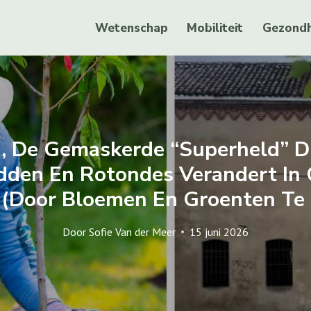
Wetenschap
Mobiliteit
Gezondh
, De Gemaskerde “superheld” Di
den En Rotondes Verandert In
 (door Bloemen En Groenten Te 
Door
Sofie Van der Meer
15 juni 2026