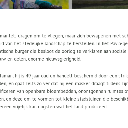
n mantels dragen om te vliegen, maar zich bewapenen met s
d van het stedelijke landschap te herstellen. In het Pavia-g
tische burger die besloot de oorlog te verklaren aan social
uw en delen, enorme nieuwsgierigheid.
taman, hij is 49 jaar oud en handelt beschermd door een stri
n, en gaat zelfs zo ver dat hij een masker draagt ​​tijdens zij
ntificeren van openbare bloembedden, onontgonnen ruimtes o
ten, en deze om te vormen tot kleine stadstuinen die beschikb
reen vrijelijk kan oogsten wat het land produceert.