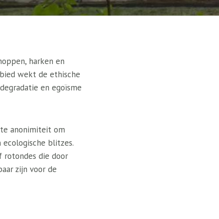
choppen, harken en
ebied wekt de ethische
e degradatie en egoïsme
kte anonimiteit om
n ecologische blitzes.
f rotondes die door
aar zijn voor de