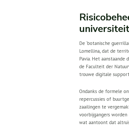
Risicobehe
universitei
De ‘botanische guerrill
Lomellina, dat de terri
Pavia. Het aanstaande 
de Faculteit der Natuur
trouwe digitale supporte
Ondanks de formele onw
repercussies of buurtg
zaailingen te vergemak
voorbijgangers worden 
wat aantoont dat altru