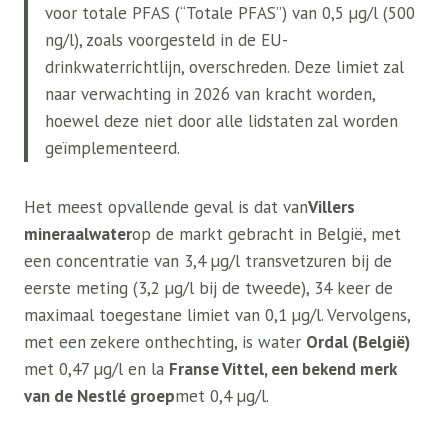
voor totale PFAS (“Totale PFAS”) van 0,5 µg/l (500
ng/l), zoals voorgesteld in de EU-
drinkwaterrichtlijn, overschreden. Deze limiet zal
naar verwachting in 2026 van kracht worden,
hoewel deze niet door alle lidstaten zal worden
geïmplementeerd.
Het meest opvallende geval is dat van
Villers
mineraalwater
op de markt gebracht in België, met
een concentratie van 3,4 µg/l transvetzuren bij de
eerste meting (3,2 µg/l bij de tweede), 34 keer de
maximaal toegestane limiet van 0,1 µg/l. Vervolgens,
met een zekere onthechting, is water
Ordal (België)
met 0,47 µg/l en la
Franse Vittel, een bekend merk
van de Nestlé groep
met 0,4 µg/l.