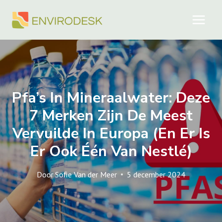
Doorgaan
naar
inhoud
Pfa’s In Mineraalwater: Deze
7 Merken Zijn De Meest
Vervuilde In Europa (en Er Is
Er Ook Één Van Nestlé)
Door
Sofie Van der Meer
5 december 2024