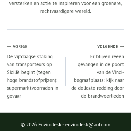
versterken en actie te inspireren voor een groenere,
rechtvaardigere wereld.
Bericht
VORIGE
VOLGENDE
navigatie
De vijfdaagse staking
Er blijven reeën
van transporteurs op
gevangen in de poort
Sicilië begint (tegen
van de Vinci-
hoge brandstofprijzen):
begraafplaats: kijk naar
supermarktvoorraden in
de delicate redding door
gevaar
de brandweerlieden
© 2026 Envirodesk - envirodesk@aol.com