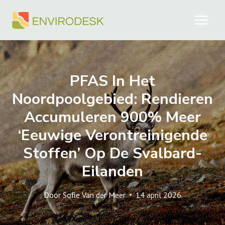
Doorgaan
naar
inhoud
PFAS In Het
Noordpoolgebied: Rendieren
Accumuleren 900% Meer
‘eeuwige Verontreinigende
Stoffen’ Op De Svalbard-
Eilanden
Door
Sofie Van der Meer
14 april 2026