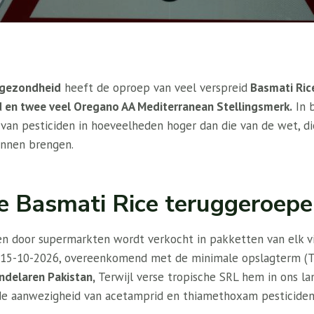
ksgezondheid
heeft de oproep van veel verspreid
Basmati Ric
d en twee veel Oregano AA Mediterranean Stellingsmerk.
In b
van pesticiden in hoeveelheden hoger dan die van de wet, d
unnen brengen.
de Basmati Rice teruggeroep
ken door supermarkten wordt verkocht in pakketten van elk vi
 L 15-10-2026, overeenkomend met de minimale opslagterm (
ndelaren Pakistan,
Terwijl verse tropische SRL hem in ons la
de aanwezigheid van acetamprid en thiamethoxam pesticiden