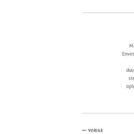
Mi
Envir
duu
st
opl
Bericht
VORIGE