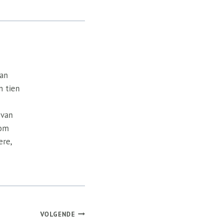
van
n tien
 van
 om
ere,
VOLGENDE