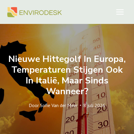
Doorgaan
naar
inhoud
Nieuwe Hittegolf In Europa,
Temperaturen Stijgen Ook
In Italië, Maar Sinds
Wanneer?
Door
Sofie Van der Meer
8 juli 2026