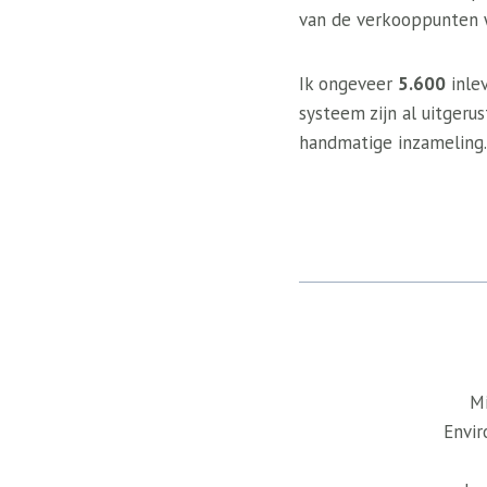
van de verkooppunten w
Ik ongeveer
5.600
inle
systeem zijn al uitgeru
handmatige inzameling.
Mi
Envir