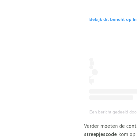
Bekijk dit bericht op I
Een bericht gedeeld doo
Verder moeten de conta
streepjescode
kom op