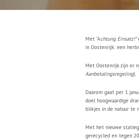
Met “A
chtung Einsatz!”
in Oostenrijk: een herb
Met Oostenrijk zijn er
Aanbetalingsregeling
).
Daarom gaat per 1 janua
doel hoogwaardige dran
blikjes in de natuur te 
Met het nieuwe statiege
gerecycled en tegen 2