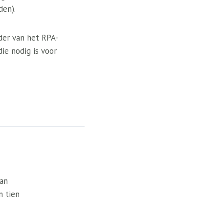
den).
der van het RPA-
ie nodig is voor
van
n tien