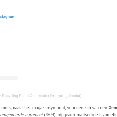
nstagram
r Recycling Pfand Österreich (@recyclingpfandat)
iners, naast het magazijnsymbool, voorzien zijn van een
Gema
omgekeerde automaat
(RVM), bij geautomatiseerde inzamelin