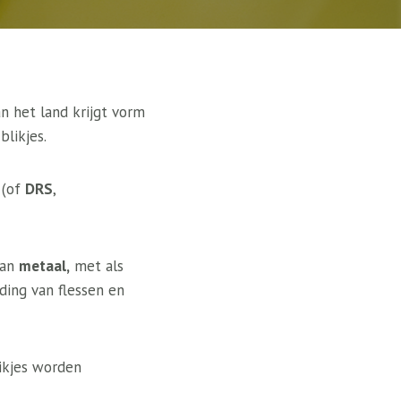
n het land krijgt vorm
blikjes.
(of
DRS
,
van
metaal,
met als
ing van flessen en
likjes worden