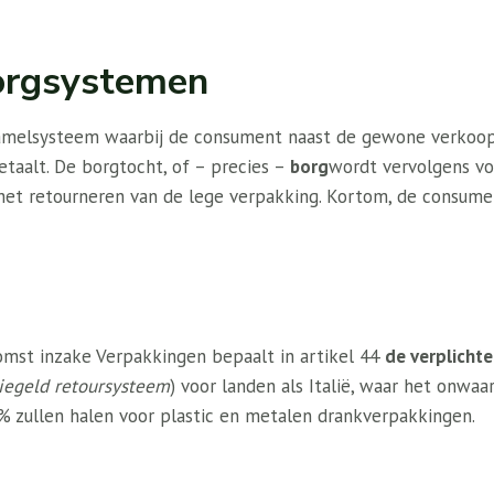
orgsystemen
nzamelsysteem waarbij de consument naast de gewone verkoop
etaalt. De borgtocht, of – precies –
borg
wordt vervolgens vo
het retourneren van de lege verpakking. Kortom, de consum
mst inzake Verpakkingen bepaalt in artikel 44
de verplichte
iegeld retoursysteem
) voor landen als Italië, waar het onwaars
 zullen halen voor plastic en metalen drankverpakkingen.