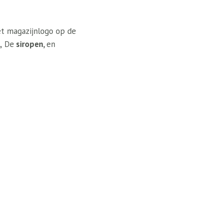
het magazijnlogo op de
,
De
siropen,
en