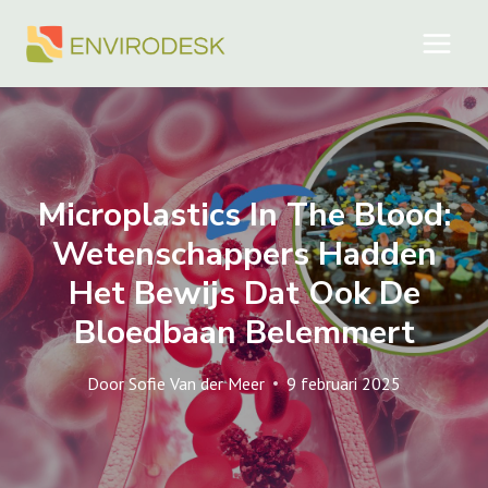
Doorgaan
naar
inhoud
Microplastics In The Blood:
Wetenschappers Hadden
Het Bewijs Dat Ook De
Bloedbaan Belemmert
Door
Sofie Van der Meer
9 februari 2025