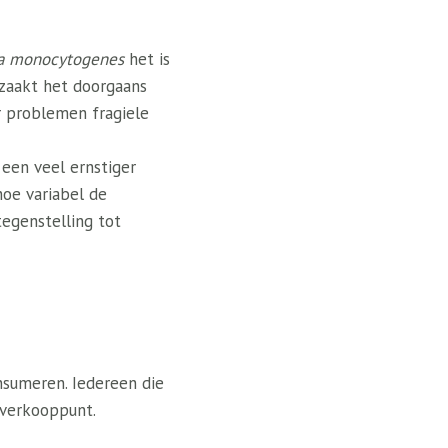
ia monocytogenes
het is
zaakt het doorgaans
er problemen fragiele
een veel ernstiger
hoe variabel de
tegenstelling tot
nsumeren. Iedereen die
 verkooppunt.