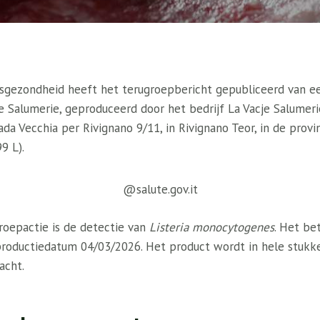
ksgezondheid heeft het terugroepbericht gepubliceerd van een
e Salumerie, geproduceerd door het bedrijf La Vacje Salumer
ada Vecchia per Rivignano 9/11, in Rivignano Teor, in de provi
9 L).
@salute.gov.it
roepactie is de detectie van
Listeria monocytogenes
. Het be
oductiedatum 04/03/2026. Het product wordt in hele stukk
acht.