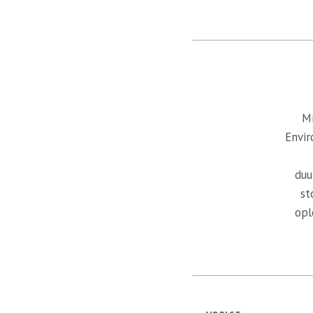
Mi
Envir
duu
st
opl