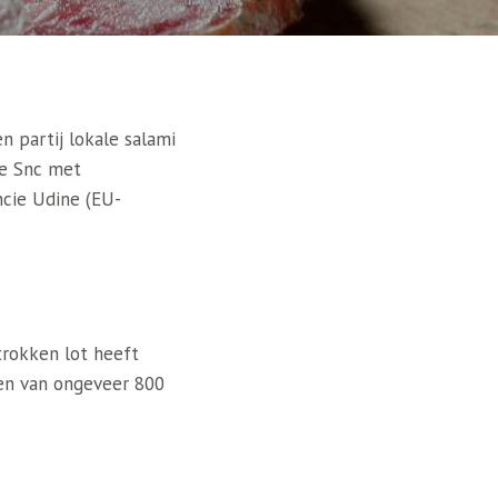
 partij lokale salami
ie Snc met
ncie Udine (EU-
trokken lot heeft
en van ongeveer 800