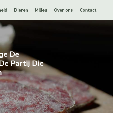
eid
Dieren
Milieu
Over ons
Contact
ge De
e Partij Die
n