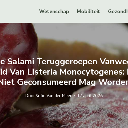
Wetenschap
Mobiliteit
Gezondh
le Salami Teruggeroepen Vanwe
d Van Listeria Monocytogenes: D
Niet Geconsumeerd Mag Worde
Door
Sofie Van der Meer
17 april 2026