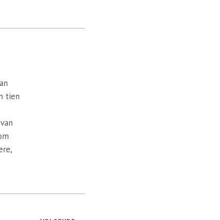
van
n tien
 van
 om
ere,