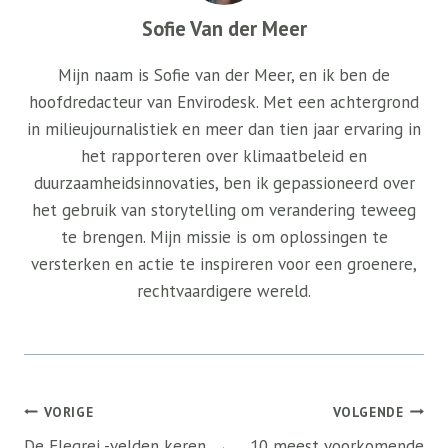
Sofie Van der Meer
Mijn naam is Sofie van der Meer, en ik ben de
hoofdredacteur van Envirodesk. Met een achtergrond
in milieujournalistiek en meer dan tien jaar ervaring in
het rapporteren over klimaatbeleid en
duurzaamheidsinnovaties, ben ik gepassioneerd over
het gebruik van storytelling om verandering teweeg
te brengen. Mijn missie is om oplossingen te
versterken en actie te inspireren voor een groenere,
rechtvaardigere wereld.
Bericht
VORIGE
VOLGENDE
navigatie
De Flegrei -velden keren
10 meest voorkomende