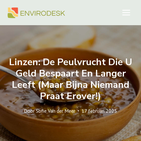
Doorgaan
naar
inhoud
Linzen: De Peulvrucht Die U
Geld Bespaart En Langer
Leeft (maar Bijna Niemand
Praat Erover!)
Door
Sofie Van der Meer
17 februari 2025