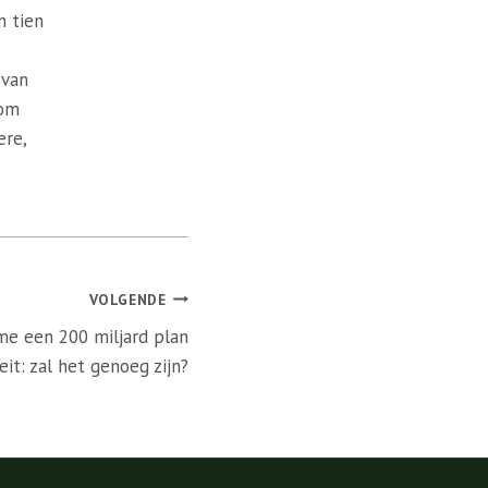
n tien
 van
 om
ere,
VOLGENDE
e een 200 miljard plan
eit: zal het genoeg zijn?