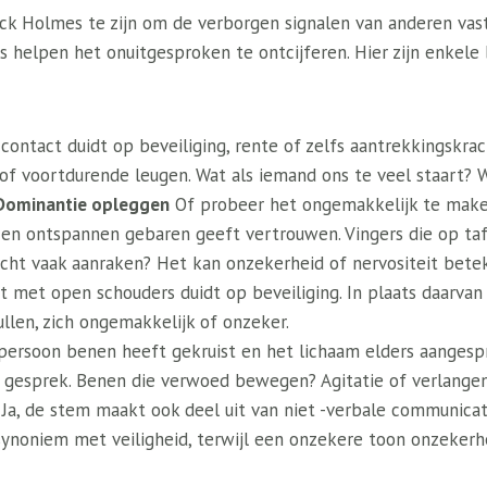
ck Holmes te zijn om de verborgen signalen van anderen vas
 helpen het onuitgesproken te ontcijferen. Hier zijn enkele
l contact duidt op beveiliging, rente of zelfs aantrekkingskr
f voortdurende leugen. Wat als iemand ons te veel staart? W
Dominantie opleggen
Of probeer het ongemakkelijk te make
 en ontspannen gebaren geeft vertrouwen. Vingers die op ta
cht vaak aanraken? Het kan onzekerheid of nervositeit bete
cht met open schouders duidt op beveiliging. In plaats daarva
ullen, zich ongemakkelijk of onzeker.
 persoon benen heeft gekruist en het lichaam elders aanges
 gesprek. Benen die verwoed bewegen? Agitatie of verlange
: Ja, de stem maakt ook deel uit van niet -verbale communicat
 synoniem met veiligheid, terwijl een onzekere toon onzeker