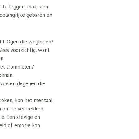
t te leggen, maar een
 belangrijke gebaren en
acht. Ogen die weglopen?
ees voorzichtig, want
n.
fel trommelen?
kenen.
n voelen degenen die
proken, kan het mentaal
n om te vertrekken.
ie. Een stevige en
heid of emotie kan