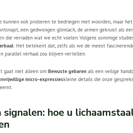
 we kunnen ook proberen te bedriegen met woorden, maar het 
e ontsnapt, een gedwongen glimlach, de armen gekruist als e
nen die verraden wat we echt voelen. Volgens sommige studie
erbaal
: Het betekent dat, zelfs als we de meest fascinerend
 ​​parallel verhaal zou blijven vertellen.
et gaat niet alleen om
Bewuste gebaren
als een veilige hand
nvrijwillige micro-expressies
kleine details die onze gespre
eemt.
 signalen: hoe u lichaamstaa
ren