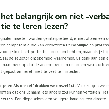
het belangrijk om niet -verb
ie te leren lezen?
gnalen moeten worden geïnterpreteerd, is niet alleen een o
 een competentie die kan verbeteren
Persoonlijke en profess
 voor: je kunt het perfecte curriculum hebben, maar als je bi
t, zal de selector onzekerheid waarnemen. Of denk aan een ee
ij”, maar merk op dat de andere persoon de armen vasthoudt 
t gepast om jezelf niet te veel te misleiden.
ergeten
Als onszelf drukken we onszelf uit
. Vaak zorgen we e
eseffen dat ons lichaam iets anders zou kunnen vertellen. H
heersen.
Een diepe adem, een veiligere houding, een directe l