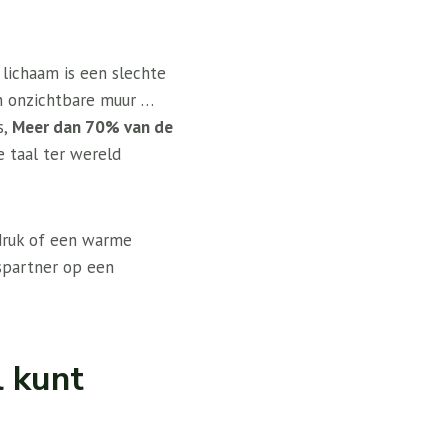
lichaam is een slechte
en onzichtbare muur …
s,
Meer dan 70% van de
e taal ter wereld
druk of een warme
kspartner op een
l kunt