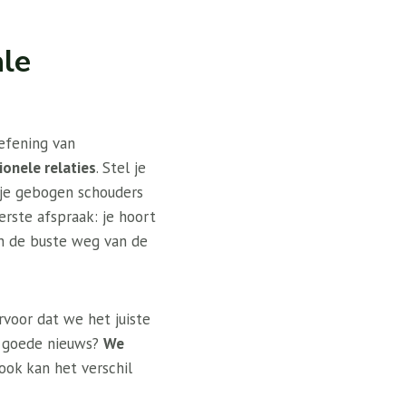
ale
efening van
ionele relaties
. Stel je
j je gebogen schouders
rste afspraak: je hoort
en de buste weg van de
rvoor dat we het juiste
et goede nieuws?
We
ook kan het verschil