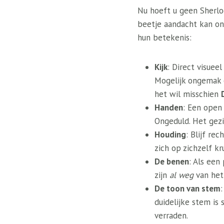
Nu hoeft u geen Sherlo
beetje aandacht kan ons
hun betekenis:
Kijk
: Direct visuee
Mogelijk ongemak o
het wil misschien
Handen
: Een open
Ongeduld. Het gezi
Houding
: Blijf re
zich op zichzelf kr
De benen
: Als een
zijn
al weg
van het
De toon van stem
duidelijke stem is
verraden.