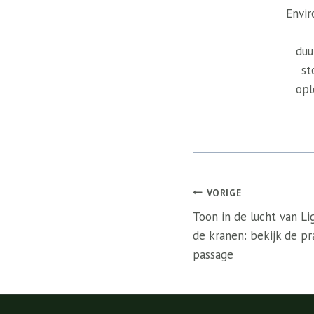
Envir
duu
st
opl
Bericht
VORIGE
navigatie
Toon in de lucht van Li
de kranen: bekijk de pr
passage