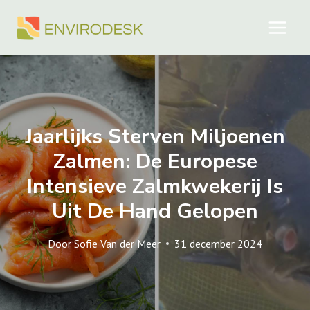
Doorgaan
naar
inhoud
Jaarlijks Sterven Miljoenen
Zalmen: De Europese
Intensieve Zalmkwekerij Is
Uit De Hand Gelopen
Door
Sofie Van der Meer
31 december 2024