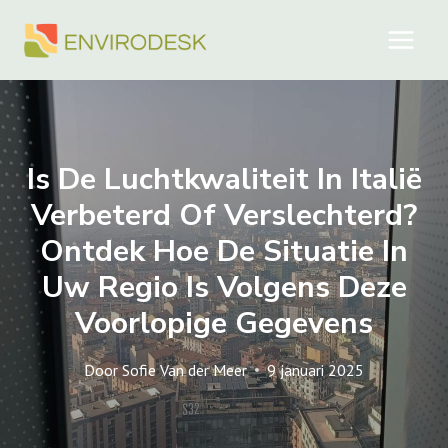
Doorgaan
naar
inhoud
Is De Luchtkwaliteit In Italië
Verbeterd Of Verslechterd?
Ontdek Hoe De Situatie In
Uw Regio Is Volgens Deze
Voorlopige Gegevens
Door
Sofie Van der Meer
9 januari 2025