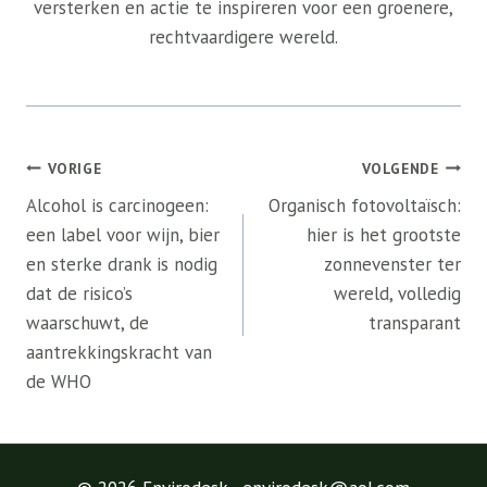
versterken en actie te inspireren voor een groenere,
rechtvaardigere wereld.
Bericht
VORIGE
VOLGENDE
navigatie
Alcohol is carcinogeen:
Organisch fotovoltaïsch:
een label voor wijn, bier
hier is het grootste
en sterke drank is nodig
zonnevenster ter
dat de risico’s
wereld, volledig
waarschuwt, de
transparant
aantrekkingskracht van
de WHO