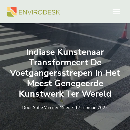
Doorgaan
naar
inhoud
Indiase Kunstenaar
Transformeert De
Voetgangersstrepen In Het
Meest Genegeerde
Kunstwerk Ter Wereld
Door
Sofie Van der Meer
17 februari 2025