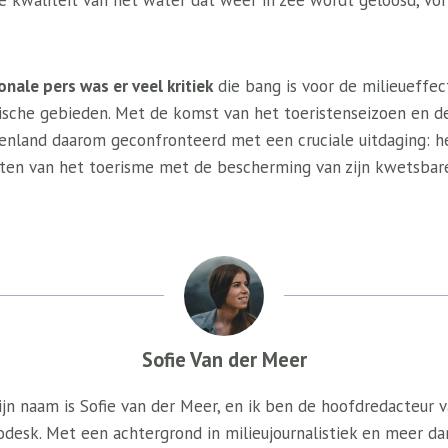
de kwaliteit van het water dat weer in zee wordt geloosd, vor
onale pers was er veel kritiek
die bang is voor de milieueffe
ische gebieden. Met de komst van het toeristenseizoen en 
enland daarom geconfronteerd met een cruciale uitdaging: h
ten van het toerisme met de bescherming van zijn kwetsbar
Sofie Van der Meer
jn naam is Sofie van der Meer, en ik ben de hoofdredacteur 
odesk. Met een achtergrond in milieujournalistiek en meer da