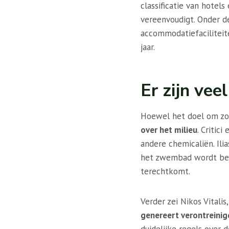
classificatie van hotel
vereenvoudigt. Onder de
accommodatiefaciliteit
jaar.
Er zijn vee
Hoewel het doel om zoe
over het milieu
. Critic
andere chemicaliën. Ili
het zwembad wordt beh
terechtkomt.
Verder zei Nikos Vitali
genereert verontreinig