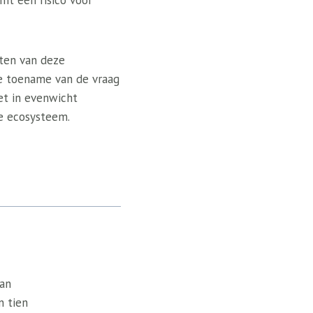
mt een risico voor
cten van deze
de toename van de vraag
et in evenwicht
e ecosysteem.
van
n tien