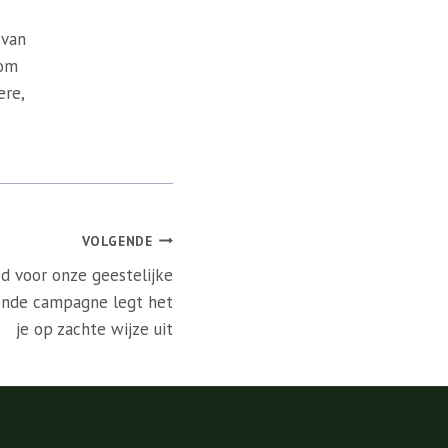
 van
 om
ere,
VOLGENDE
ed voor onze geestelijke
ende campagne legt het
je op zachte wijze uit