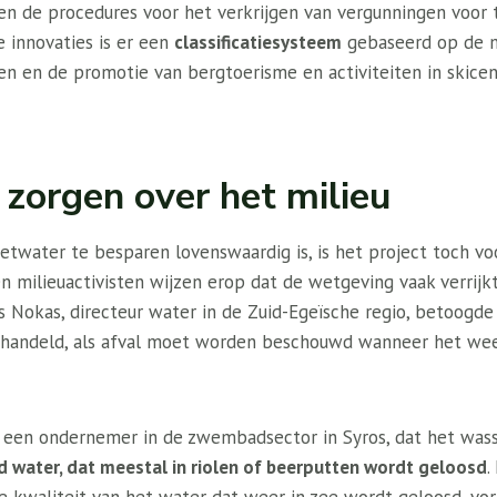
s en de procedures voor het verkrijgen van vergunningen voor t
 innovaties is er een
classificatiesysteem
gebaseerd op de m
en en de promotie van bergtoerisme en activiteiten in skice
l zorgen over het milieu
twater te besparen lovenswaardig is, is het project toch v
i en milieuactivisten wijzen erop dat de wetgeving vaak verrijk
as Nokas, directeur water in de Zuid-Egeïsche regio, betoogd
andeld, als afval moet worden beschouwd wanneer het weer
s, een ondernemer in de zwembadsector in Syros, dat het wass
d water, dat meestal in riolen of beerputten wordt geloosd
.