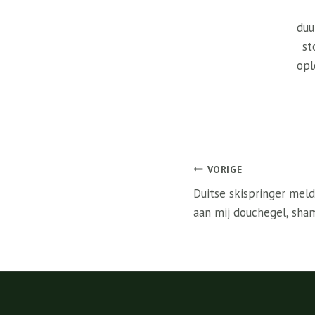
duu
st
opl
Bericht
VORIGE
navigatie
Duitse skispringer meld
aan mij douchegel, sha