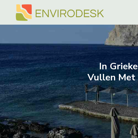
Doorgaan
naar
inhoud
In Griek
Vullen Met