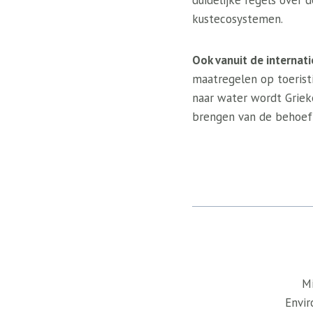
duidelijke regels over 
kustecosystemen.
Ook vanuit de internati
maatregelen op toerist
naar water wordt Griek
brengen van de behoef
Mi
Envir