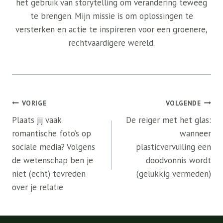
het gebruik van storytelling om verandering teweeg
te brengen. Mijn missie is om oplossingen te
versterken en actie te inspireren voor een groenere,
rechtvaardigere wereld.
Bericht
VORIGE
VOLGENDE
navigatie
Plaats jij vaak
De reiger met het glas:
romantische foto’s op
wanneer
sociale media? Volgens
plasticvervuiling een
de wetenschap ben je
doodvonnis wordt
niet (echt) tevreden
(gelukkig vermeden)
over je relatie