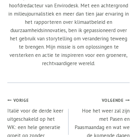
hoofdredacteur van Envirodesk. Met een achtergrond
in milieujournalistiek en meer dan tien jaar ervaring in
het rapporteren over klimaatbeleid en
duurzaamheidsinnovaties, ben ik gepassioneerd over
het gebruik van storytelling om verandering teweeg
te brengen. Mijn missie is om oplossingen te
versterken en actie te inspireren voor een groenere,
rechtvaardigere wereld.
Bericht
VORIGE
VOLGENDE
navigatie
Italië voor de derde keer
Hoe het weer zal zijn
uitgeschakeld op het
met Pasen en
WK: een hele generatie
Paasmaandag en wat we
groeit op zonder
de komende dagen