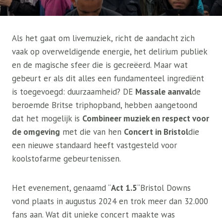
Als het gaat om livemuziek, richt de aandacht zich
vaak op overweldigende energie, het delirium publiek
en de magische sfeer die is gecreëerd. Maar wat
gebeurt er als dit alles een fundamenteel ingrediënt
is toegevoegd: duurzaamheid? DE
Massale aanval
de
beroemde Britse triphopband, hebben aangetoond
dat het mogelijk is
Combineer muziek en respect voor
de omgeving
met die van hen
Concert in Bristol
die
een nieuwe standaard heeft vastgesteld voor
koolstofarme gebeurtenissen.
Het evenement, genaamd “
Act 1.5
“Bristol Downs
vond plaats in augustus 2024 en trok meer dan 32.000
fans aan. Wat dit unieke concert maakte was