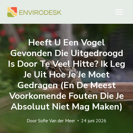
Doorgaan
naar
inhoud
Heeft U Een Vogel
Gevonden Die Uitgedroogd
Is Door Te Veel Hitte? Ik Leg
Je Uit Hoe Je Je Moet
Gedragen (en De Meest
Voorkomende Fouten Die Je
Absoluut Niet Mag Maken)
Door
Sofie Van der Meer
24 juni 2026