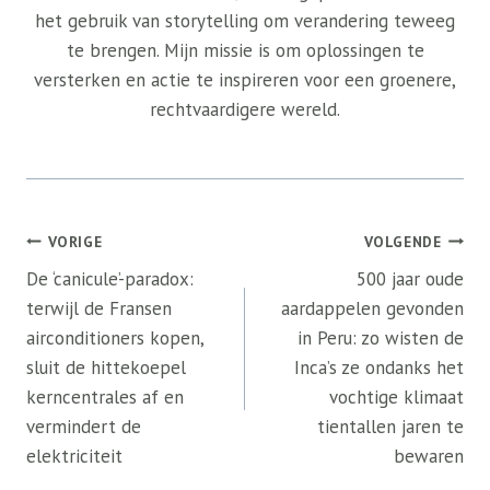
het gebruik van storytelling om verandering teweeg
te brengen. Mijn missie is om oplossingen te
versterken en actie te inspireren voor een groenere,
rechtvaardigere wereld.
Bericht
VORIGE
VOLGENDE
navigatie
De ‘canicule’-paradox:
500 jaar oude
terwijl de Fransen
aardappelen gevonden
airconditioners kopen,
in Peru: zo wisten de
sluit de hittekoepel
Inca’s ze ondanks het
kerncentrales af en
vochtige klimaat
vermindert de
tientallen jaren te
elektriciteit
bewaren