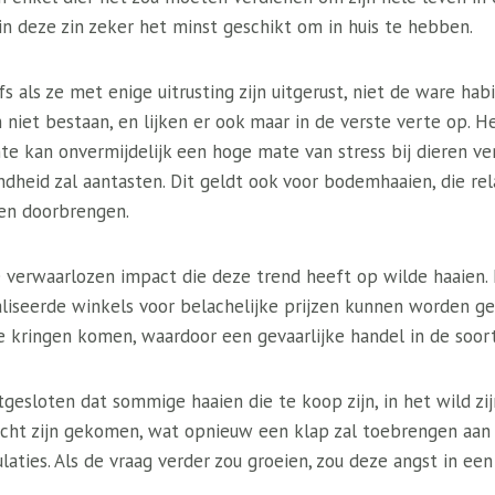
 in deze zin zeker het minst geschikt om in huis te hebben.
s als ze met enige uitrusting zijn uitgerust, niet de ware hab
iet bestaan, en lijken er ook maar in de verste verte op. H
te kan onvermijdelijk een hoge mate van stress bij dieren v
dheid zal aantasten. Dit geldt ook voor bodemhaaien, die rel
n doorbrengen.
te verwaarlozen impact die deze trend heeft op wilde haaie
liseerde winkels voor belachelijke prijzen kunnen worden g
e kringen komen, waardoor een gevaarlijke handel in de soort
gesloten dat sommige haaien die te koop zijn, in het wild zi
cht zijn gekomen, wat opnieuw een klap zal toebrengen aan h
aties. Als de vraag verder zou groeien, zou deze angst in ee