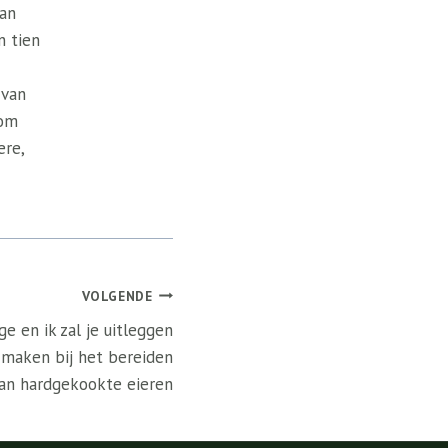
van
n tien
 van
 om
ere,
VOLGENDE
e en ik zal je uitleggen
 maken bij het bereiden
an hardgekookte eieren