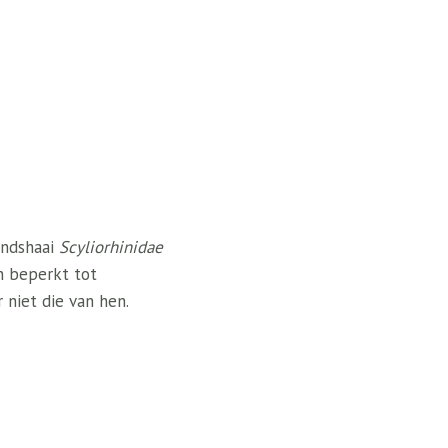
ondshaai
Scyliorhinidae
jn beperkt tot
 niet die van hen.