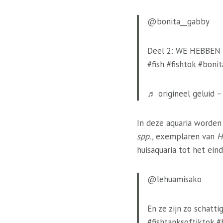
@bonita__gabby
Deel 2: WE HEBBEN
#fish #fishtok #boni
♬ origineel geluid 
In deze aquaria worde
spp.,
exemplaren van
H
huisaquaria
tot het eind
@lehuamisako
En ze zijn zo schattig
#fishtanksoftiktok 