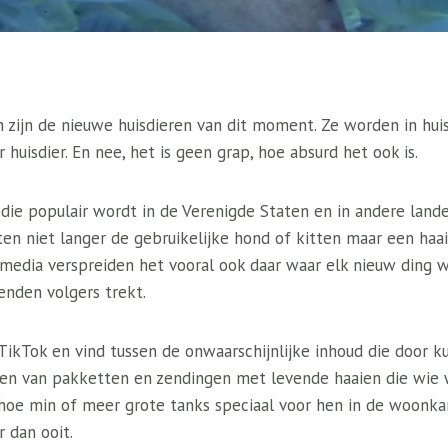
en zijn de nieuwe huisdieren van dit moment. Ze worden in hu
 huisdier. En nee, het is geen grap, hoe absurd het ook is.
die populair wordt in de Verenigde Staten en in andere lande
ten niet langer de gebruikelijke hond of kitten maar een haa
 media verspreiden het vooral ook daar waar elk nieuw ding w
enden volgers trekt.
TikTok en vind tussen de onwaarschijnlijke inhoud die door k
ken van pakketten en zendingen met levende haaien die wie 
en hoe min of meer grote tanks speciaal voor hen in de woonk
r dan ooit.