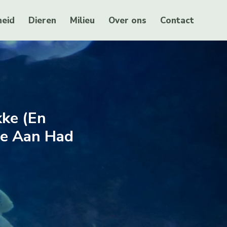
eid
Dieren
Milieu
Over ons
Contact
kke (en
te Aan Had