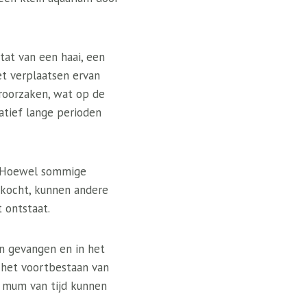
itat van een haai, een
et verplaatsen ervan
eroorzaken, wat op de
atief lange perioden
n. Hoewel sommige
ekocht, kunnen andere
 ontstaat.
jn gevangen en in het
et voortbestaan ​​van
n mum van tijd kunnen