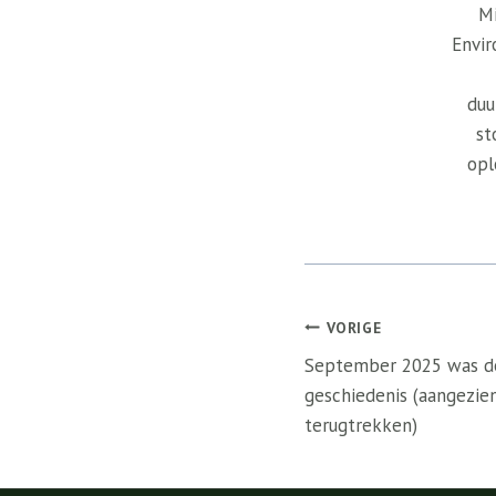
Mi
Envir
duu
st
opl
Bericht
VORIGE
navigatie
September 2025 was de
geschiedenis (aangezien 
terugtrekken)