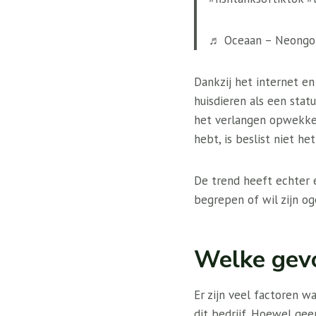
♬ Oceaan – Neongo
Dankzij het internet e
huisdieren als een stat
het verlangen opwekken
hebt, is beslist niet he
De trend heeft echter e
begrepen of wil zijn o
Welke gev
Er zijn veel factoren 
dit bedrijf.
Hoewel geen 