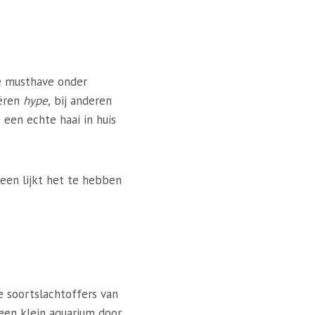
we musthave onder
ëren
hype,
bij anderen
 een echte haai in huis
reen lijkt het te hebben
e soortslachtoffers van
een klein aquarium door