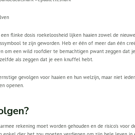
lven
n een flinke dosis roekeloosheid lijken haaien zowel de nieu
ussymbool te zijn geworden.
Heb er één of meer dan één
cre
 om een ​​wild roofdier te bemachtigen p
want zeggen dat je
tzelfde als zeggen dat je een knuffel hebt.
rnstige gevolgen voor haaien en hun welzijn, maar niet iede
gen openen.
olgen?
waarmee rekening moet worden gehouden en de risico’s voor d
enkel dier het zou moeten verdienen om zijn hele leven in 