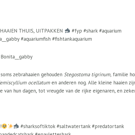
 HAAIEN THUIS, UITPAKKEN
#fyp #shark #aquarium
ta__gabby #aquariumfish #fishtankaquarium
– Bonita__gabby
n soms zebrahaaien gehouden
Stegostoma tigrinum,
familie h
emiscyllium ocellatum
en anderen nog.
Alle kleine haaien zi
e van hun dagen, tot vreugde van de rijke eigenaren, en zeker
!
#sharksoftiktok #saltwatertank #predatortank
#bandedcatshark #epauletteshark