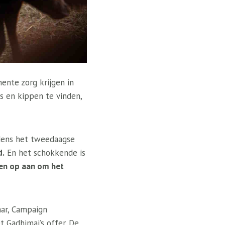
ente zorg krijgen in
s en kippen te vinden,
jdens het tweedaagse
d.
En het schokkende is
igen op aan om het
har, Campaign
 Gadhimai’s offer. De