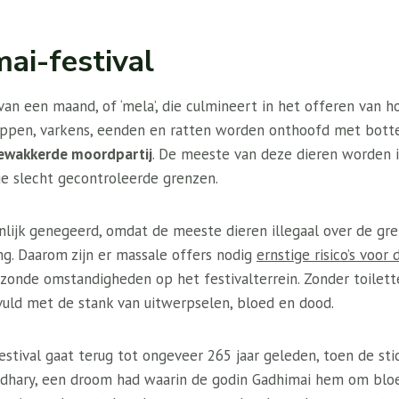
ai-festival
an een maand, of ‘mela’, die culmineert in het offeren van h
kippen, varkens, eenden en ratten worden onthoofd met bott
ewakkerde moordpartij
. De meeste van deze dieren worden il
e slecht gecontroleerde grenzen.
lijk genegeerd, omdat de meeste dieren illegaal over de gr
g. Daarom zijn er massale offers nodig
ernstige risico’s voor
zonde omstandigheden op het festivalterrein. Zonder toilett
vuld met de stank van uitwerpselen, bloed en dood.
stival gaat terug tot ongeveer 265 jaar geleden, toen de sti
ary, een droom had waarin de godin Gadhimai hem om bloed 