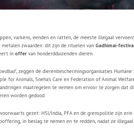
ippen, varkens, eenden en ratten, de meeste illegaal vervoerd
metalen zwaarden: dit zijn de rituelen van
Gadhimai-festiva
eert in
offer
van honderdduizenden dieren.
loedbad
”, zeggen de dierenbeschermingsorganisaties Humane 
ople for Animals, Sneha’s Care en Federation of Animal Welfare
andringen maatregelen te nemen om ervoor te zorgen dat dit
ieren worden gedood.
p voorwaarts gezet: HSI/India, PFA en de grenspolitie zijn eri
offering, in beslag te nemen en te redden, nadat ze illegaal