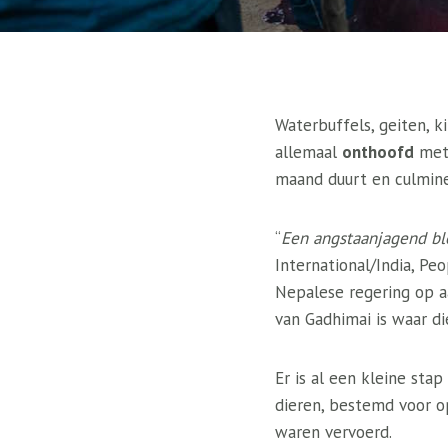
Waterbuffels, geiten, k
allemaal
onthoofd
met 
maand duurt en culmin
“
Een angstaanjagend b
International/India, Pe
Nepalese regering op a
van Gadhimai is waar d
Er is al een kleine sta
dieren, bestemd voor op
waren vervoerd.