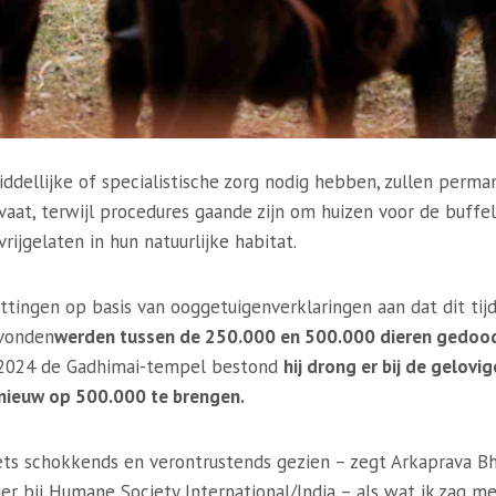
ddellijke of specialistische zorg nodig hebben, zullen perman
aat, terwijl procedures gaande zijn om huizen voor de buffel
vrijgelaten in hun natuurlijke habitat.
tingen op basis van ooggetuigenverklaringen aan dat dit ti
evonden
werden tussen de 250.000 en 500.000 dieren gedoo
n 2024 de Gadhimai-tempel bestond
hij drong er bij de gelov
pnieuw op 500.000 te brengen.
iets schokkends en verontrustends gezien – zegt Arkaprava B
bij Humane Society International/India – als wat ik zag met