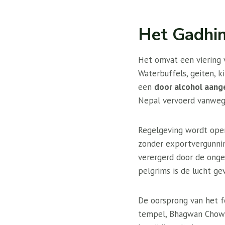
Het Gadhim
Het omvat een viering v
Waterbuffels, geiten, 
een
door alcohol aang
Nepal vervoerd vanweg
Regelgeving wordt open
zonder exportvergunnin
verergerd door de onge
pelgrims is de lucht ge
De oorsprong van het fe
tempel, Bhagwan Chowdh