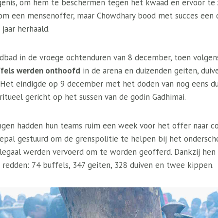
ngenis, om hem te beschermen tegen het kwaad en ervoor te 
om een ​​mensenoffer, maar Chowdhary bood met succes een d
 jaar herhaald.
edbad in de vroege ochtenduren van 8 december, toen volge
ffels werden onthoofd
in de arena en duizenden geiten, duiv
Het eindigde op 9 december met het doden van nog eens dui
itueel gericht op het sussen van de godin Gadhimai.
gen hadden hun teams ruim een ​​week voor het offer naar c
Nepal gestuurd om de grenspolitie te helpen bij het ondersc
llegaal werden vervoerd om te worden geofferd. Dankzij hen
 redden: 74 buffels, 347 geiten, 328 duiven en twee kippen.