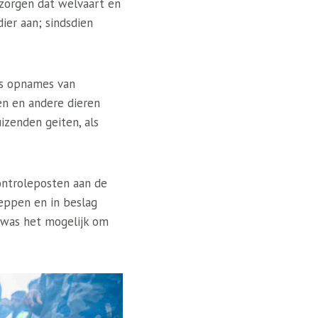
zorgen dat welvaart en
ier aan; sindsdien
ns opnames van
en en andere dieren
zenden geiten, als
ontroleposten aan de
heppen en in beslag
 was het mogelijk om