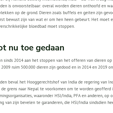
en is onvoorstelbaar: overal worden dieren onthoofd en waar
lekken op de grond. Dieren zoals buffels en geiten zijn gev
erst bewust zijn van wat er om hen heen gebeurt. Het moet e
 verschrikkelijke bloedbad moet stoppen.
tot nu toe gedaan
n sinds 2014 aan het stoppen van het offeren van dieren op 
n 2009 ruim 500.000 dieren zijn gedood en in 2014 en 2019 on
eden beval het Hooggerechtshof van India de regering van Ind
r de grens naar Nepal te voorkomen om te worden geofferd 
ingsorganisaties, waaronder HSI/India, PFA en anderen, op om
g van zijn bevelen te garanderen, die HSI/India sindsdien he