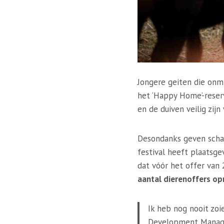
Jongere geiten die onmi
het ‘Happy Home’-reserv
en de duiven veilig zijn 
Desondanks geven schat
festival heeft plaatsg
dat vóór het offer va
aantal dierenoffers o
Ik heb nog nooit zo
Development Manager 