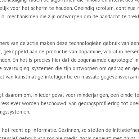
lijk voor het scherm te houden. Oneindig scrollen, continue m
ud: mechanismen die zijn ontworpen om de aandacht te trekk
emers van de actie maken deze technologieën gebruik van ee
, gekoppeld aan de productie van dopamine, vooral in hersen
den. En het is precies hier dat de zogenaamde ‘captologie’ i
e overtuiging: systemen die zijn ontworpen om gedrag en g
el van kunstmatige intelligentie en massale gegevensverzame
agt ​​daarom om, in ieder geval voor minderjarigen, een einde 
ressiever worden beschouwd: van gedragsprofilering tot onein
ngssystemen.
het recht op informatie. Gezinnen, zo stellen de initiatiefne
tensief gebruik van sociale media, zoals gebeurt met drugs, 