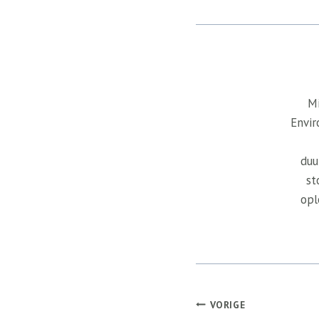
Mi
Envir
duu
st
opl
Bericht
VORIGE