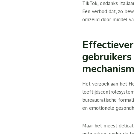
TikTok, ondanks Italiaa
Een verbod dat, zo bewe
omzeild door middel van
Effectiever
gebruikers
mechanis
Het verzoek aan het Hof
leeftijdscontrolesyste
bureaucratische formal
en emotionele gezondh
Maar het meest delicate
netwerken: onder de be