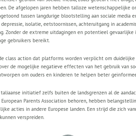
jpen. De afgelopen jaren hebben talloze wetenschappelijke 
angetoond tussen langdurige blootstelling aan sociale media 
, depressie, isolatie, eetstoornissen, achteruitgang in academ
g. Zonder de extreme uitdagingen en potentieel gevaarlijke 
nge gebruikers bereikt.
de class action dat platforms worden verplicht om duidelijke
over de mogelijke negatieve effecten van het gebruik van so
is ontworpen om ouders en kinderen te helpen beter geïnform
taliaanse initiatief zelfs buiten de landsgrenzen al de aandac
e European Parents Association behoren, hebben belangstelli
jke acties in andere Europese landen. Een strijd die zich van
 kunnen verspreiden.