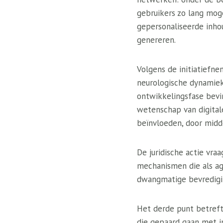
gebruikers zo lang moge
gepersonaliseerde inho
genereren.
Volgens de initiatiefn
neurologische dynamiek
ontwikkelingsfase bevin
wetenschap van digital
beïnvloeden, door midd
De juridische actie vra
mechanismen die als ag
dwangmatige bevredigi
Het derde punt betreft 
die gepaard gaan met in