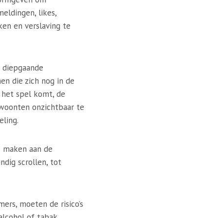
eldingen, likes,
en en verslaving te
n diepgaande
en die zich nog in de
n het spel komt, de
ewoonten onzichtbaar te
ling.
te maken aan de
dig scrollen, tot
mers, moeten de risico’s
alcohol of tabak,