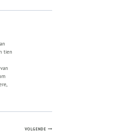
van
n tien
 van
 om
ere,
VOLGENDE