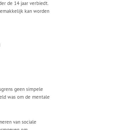
er de 14 jaar verbiedt.
n gemakkelijk kan worden
n
dsgrens geen simpele
doeld was om de mentale
neren van sociale
 vormgeven om