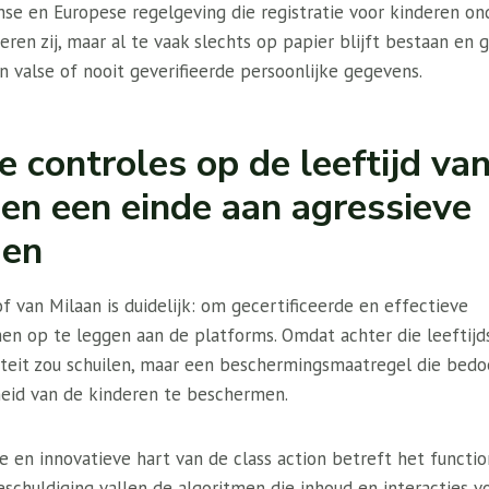
nse en Europese regelgeving die registratie voor kinderen ond
ren zij, maar al te vaak slechts op papier blijft bestaan ​​e
 valse of nooit geverifieerde persoonlijke gegevens.
e controles op de leeftijd va
 en een einde aan agressieve
men
 van Milaan is duidelijk: om gecertificeerde en effectieve
men op te leggen aan de platforms. Omdat achter die leeftij
iteit zou schuilen, maar een beschermingsmaatregel die be
eid van de kinderen te beschermen.
 en innovatieve hart van de class action betreft het functio
schuldiging vallen de algoritmen die inhoud en interacties