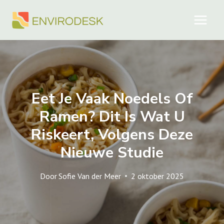
Doorgaan
naar
inhoud
Eet Je Vaak Noedels Of
Ramen? Dit Is Wat U
Riskeert, Volgens Deze
Nieuwe Studie
Door
Sofie Van der Meer
2 oktober 2025