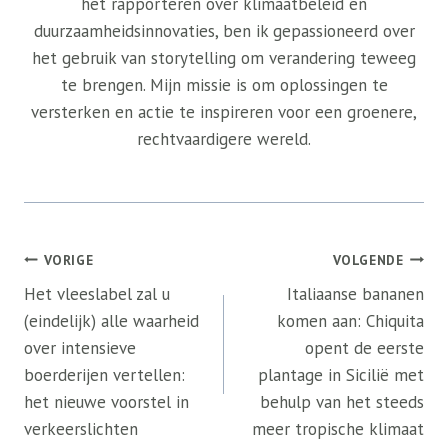
het rapporteren over klimaatbeleid en
duurzaamheidsinnovaties, ben ik gepassioneerd over
het gebruik van storytelling om verandering teweeg
te brengen. Mijn missie is om oplossingen te
versterken en actie te inspireren voor een groenere,
rechtvaardigere wereld.
Bericht
VORIGE
VOLGENDE
navigatie
Het vleeslabel zal u
Italiaanse bananen
(eindelijk) alle waarheid
komen aan: Chiquita
over intensieve
opent de eerste
boerderijen vertellen:
plantage in Sicilië met
het nieuwe voorstel in
behulp van het steeds
verkeerslichten
meer tropische klimaat