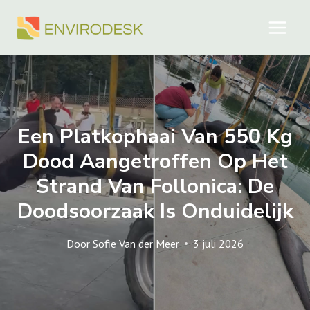
Doorgaan
naar
inhoud
Een Platkophaai Van 550 Kg
Dood Aangetroffen Op Het
Strand Van Follonica: De
Doodsoorzaak Is Onduidelijk
Door
Sofie Van der Meer
3 juli 2026