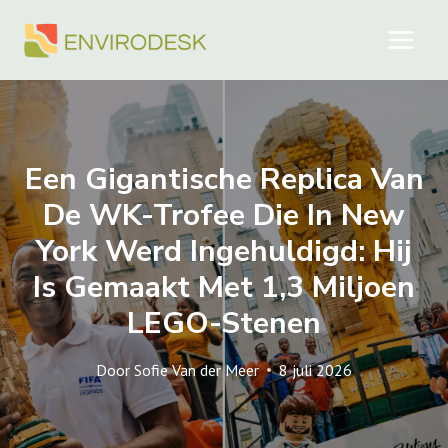
Doorgaan
naar
inhoud
Een Gigantische Replica Van
De WK-Trofee Die In New
York Werd Ingehuldigd: Hij
Is Gemaakt Met 1,3 Miljoen
LEGO-Stenen
Door
Sofie Van der Meer
8 juli 2026