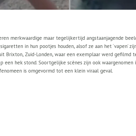
leren merkwaardige maar tegelijkertijd angstaanjagende beel
garetten in hun pootjes houden, alsof ze aan het ‘vapen’ zij
it Brixton, Zuid-Londen, waar een exemplaar werd gefilmd te
p een hek stond. Soortgelijke scènes zijn ook waargenomen i
 fenomeen is omgevormd tot een klein viraal geval.