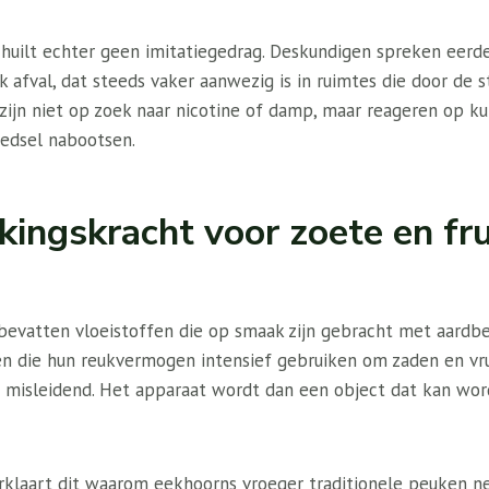
huilt echter geen imitatiegedrag. Deskundigen spreken eerde
k afval, dat steeds vaker aanwezig is in ruimtes die door de 
zijn niet op zoek naar nicotine of damp, maar reageren op k
voedsel nabootsen.
kingskracht voor zoete en fru
evatten vloeistoffen die op smaak zijn gebracht met aardb
ren die hun reukvermogen intensief gebruiken om zaden en vru
st misleidend. Het apparaat wordt dan een object dat kan wo
erklaart dit waarom eekhoorns vroeger traditionele peuken ne