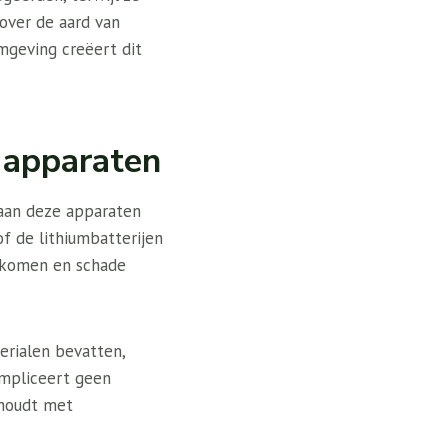
over de aard van
mgeving creëert dit
n apparaten
 aan deze apparaten
f de lithiumbatterijen
orkomen en schade
erialen bevatten,
impliceert geen
 houdt met