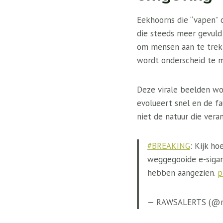
Eekhoorns die “vapen”
die steeds meer gevuld
om mensen aan te trekke
wordt onderscheid te m
Deze virale beelden wo
evolueert snel en de fa
niet de natuur die vera
#BREAKING
: Kijk h
weggegooide e-sigare
hebben aangezien.
p
— RAWSALERTS (@r