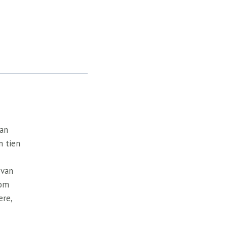
van
n tien
 van
 om
ere,