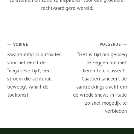
versterken en actie te inspireren voor een groenere,
rechtvaardigere wereld.
Bericht
VORIGE
VOLGENDE
navigatie
Kwantumfysici onthullen
“Het is tijd om genoeg
voor het eerst de
te zeggen om met
“negatieve tijd”, een
dieren te circussen!”:
stroom die achteruit
Gualtieri lanceert de
beweegt vanuit de
aantrekkingskracht om
toekomst
de wrede shows in Italië
zo snel mogelijk te
verbieden