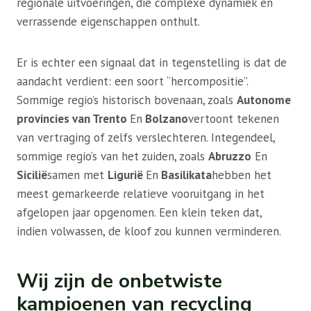
regionale uitvoeringen, die complexe dynamiek en
verrassende eigenschappen onthult.
Er is echter een signaal dat in tegenstelling is dat de
aandacht verdient: een soort “hercompositie”.
Sommige regio’s historisch bovenaan, zoals
Autonome
provincies van Trento
En
Bolzano
vertoont tekenen
van vertraging of zelfs verslechteren. Integendeel,
sommige regio’s van het zuiden, zoals
Abruzzo
En
Sicilië
samen met
Ligurië
En
Basilikata
hebben het
meest gemarkeerde relatieve vooruitgang in het
afgelopen jaar opgenomen. Een klein teken dat,
indien volwassen, de kloof zou kunnen verminderen.
Wij zijn de onbetwiste
kampioenen van recycling